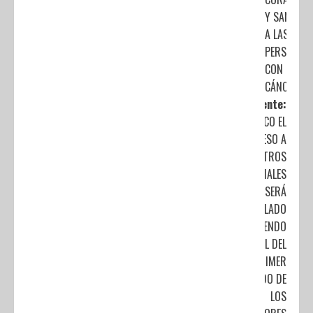
Y SANAR
A LAS
PERSONAS
CON
CÁNCER
Siguiente:
EN COACALCO EL
INGRESO A
CENTROS
COMERCIALES
SERÁ
REGULADO
DEPENDIENDO
LA INICIAL DEL
PRIMER
APELLIDO DE
LOS