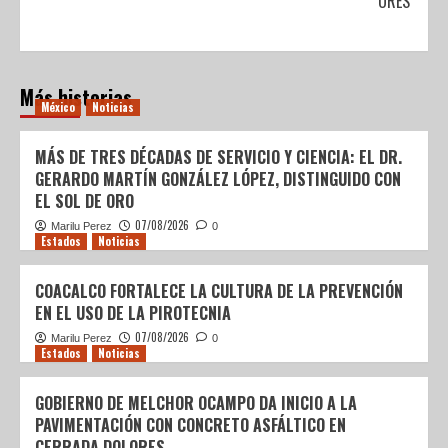
CONSUMIDORES
Más historias
México
Noticias
MÁS DE TRES DÉCADAS DE SERVICIO Y CIENCIA: EL DR.
GERARDO MARTÍN GONZÁLEZ LÓPEZ, DISTINGUIDO CON
EL SOL DE ORO
07/08/2026
Marilu Perez
0
Estados
Noticias
COACALCO FORTALECE LA CULTURA DE LA PREVENCIÓN
EN EL USO DE LA PIROTECNIA
07/08/2026
Marilu Perez
0
Estados
Noticias
GOBIERNO DE MELCHOR OCAMPO DA INICIO A LA
PAVIMENTACIÓN CON CONCRETO ASFÁLTICO EN
CERRADA DOLORES