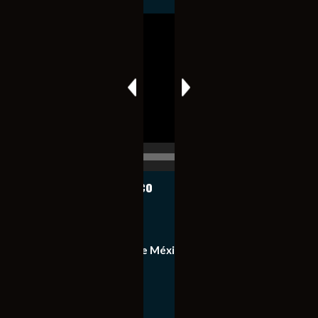
Reproductor
de
vídeo
00:00
00:17
Notiexpress de México
Contacto
Equipo de Notiexpress de México
Política de privacidad