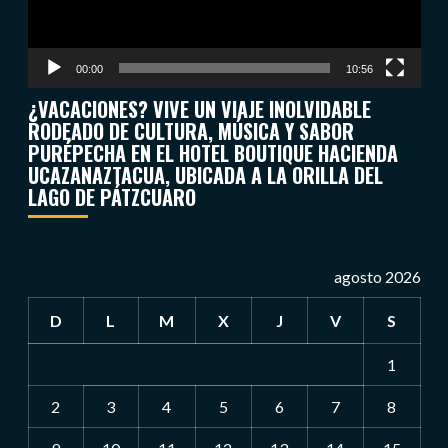
00:00
10:56
¿VACACIONES? VIVE UN VIAJE INOLVIDABLE
RODEADO DE CULTURA, MÚSICA Y SABOR
PURÉPECHA EN EL HOTEL BOUTIQUE HACIENDA
UCAZANAZTACUA, UBICADA A LA ORILLA DEL
LAGO DE PÁTZCUARO
agosto 2026
D
L
M
X
J
V
S
1
2
3
4
5
6
7
8