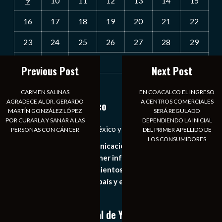
9
10
11
12
13
14
15
16
17
18
19
20
21
22
23
24
25
26
27
28
29
30
31
Previous Post
Next Post
« Jul
CARMEN SALINAS
EN COACALCO EL INGRESO
AGRADECE AL DR. GERARDO
A CENTROS COMERCIALES
Notiexpress de México
MARTÍN GONZÁLEZ LÓPEZ
SERÁ REGULADO
POR CURARLA Y SANAR A LAS
DEPENDIENDO LA INICIAL
Las Noticias Diarias de México y el Mundo a Tu Alcance
PERSONAS CON CÁNCER
DEL PRIMER APELLIDO DE
LOS CONSUMIDORES
Somos un medio de comunicación digital que tiene como
principal objetivo mantener informado al publico en
general de los acontecimientos mas recientes e
importantes de nuestro país y el mundo de forma eficaz,
expedita e imparcial.
Conoce nuestro canal de YouTube