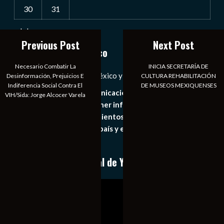
30
31
« Jul
Previous Post
Next Post
Notiexpress de México
Necesario Combatir La
INICIA SECRETARÍA DE
Las Noticias Diarias de México y el Mundo a Tu Alcance
Desinformación, Prejuicios E
CULTURA REHABILITACIÓN
Indiferencia Social Contra El
DE MUSEOS MEXIQUENSES
Somos un medio de comunicación digital que tiene como
VIH/Sida: Jorge Alcocer Varela
principal objetivo mantener informado al publico en
general de los acontecimientos mas recientes e
importantes de nuestro país y el mundo de forma eficaz,
expedita e imparcial.
Conoce nuestro canal de YouTube
Reproductor
de
vídeo