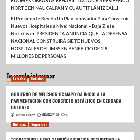
EDOMÉX OBRAS DE REHABILITACIÓN EN PERIFÉRICO
NORTE EN NAUCALPAN Y CUAUTITLÁN IZCALLI
El Presidente Revela Un Plan Innovador Para Construir
Nuevos Hospitales a Nivel Nacional – Baja Ziete
Noticias
en
PRESIDENTA ANUNCIA QUE LA DEFENSA
NACIONAL CONSTRUIRÁ SIETE NUEVOS
HOSPITALES DEL IMSS EN BENEFICIO DE 2.9
MILLONES DE PERSONAS
Te puede interesar
Estados
Noticias
GOBIERNO DE MELCHOR OCAMPO DA INICIO A LA
PAVIMENTACIÓN CON CONCRETO ASFÁLTICO EN CERRADA
DOLORES
06/08/2026
Marilu Perez
0
Noticias
Seguridad
“CONSTRUIR LA PAZ TAMBIÉN SIGNIFICA RECUPERAR LA