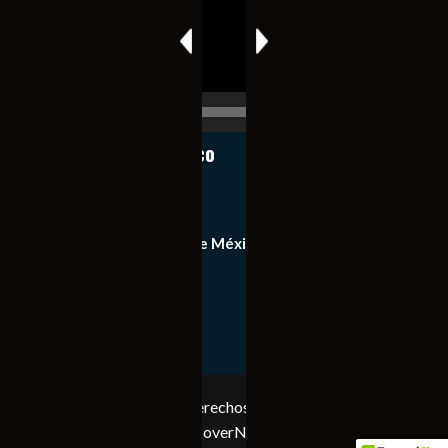
00:00
00:17
Notiexpress de México
Contacto
Equipo de Notiexpress de México
Política de privacidad
Copyright © Todos los derechos reservados. Notiexpress
de México 2023
|
CoverNews
por AF themes.