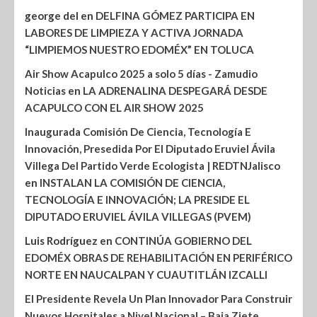
george del
en
DELFINA GÓMEZ PARTICIPA EN
LABORES DE LIMPIEZA Y ACTIVA JORNADA
“LIMPIEMOS NUESTRO EDOMÉX” EN TOLUCA
Air Show Acapulco 2025 a solo 5 días - Zamudio
Noticias
en
LA ADRENALINA DESPEGARÁ DESDE
ACAPULCO CON EL AIR SHOW 2025
Inaugurada Comisión De Ciencia, Tecnología E
Innovación, Presedida Por El Diputado Eruviel Ávila
Villega Del Partido Verde Ecologista | REDTNJalisco
en
INSTALAN LA COMISIÓN DE CIENCIA,
TECNOLOGÍA E INNOVACIÓN; LA PRESIDE EL
DIPUTADO ERUVIEL ÁVILA VILLEGAS (PVEM)
Luis Rodríguez
en
CONTINÚA GOBIERNO DEL
EDOMÉX OBRAS DE REHABILITACIÓN EN PERIFÉRICO
NORTE EN NAUCALPAN Y CUAUTITLÁN IZCALLI
El Presidente Revela Un Plan Innovador Para Construir
Nuevos Hospitales a Nivel Nacional – Baja Ziete