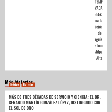
TEMPORAD
VACACIONA
Siguiente:
Arranca la
5ª edición
del
Tianguis
Turístico
en Milpa
Alta
Más historias
México
Noticias
MÁS DE TRES DÉCADAS DE SERVICIO Y CIENCIA: EL DR.
GERARDO MARTÍN GONZÁLEZ LÓPEZ, DISTINGUIDO CON
EL SOL DE ORO