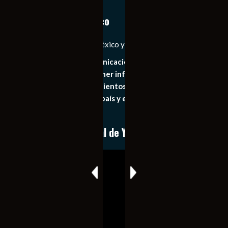
Notiexpress de México
Las Noticias Diarias de México y el Mundo a Tu Alcance
Somos un medio de comunicación digital que tiene como
principal objetivo mantener informado al publico en
general de los acontecimientos mas recientes e
importantes de nuestro país y el mundo de forma eficaz,
expedita e imparcial.
Conoce nuestro canal de YouTube
Reproductor
de
vídeo