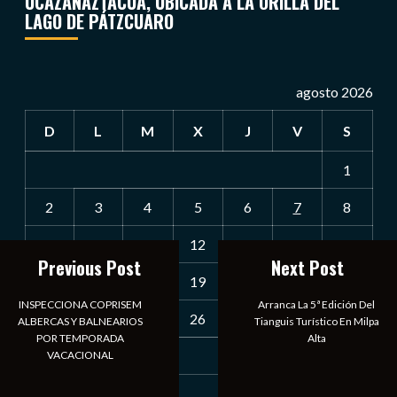
UCAZANAZTACUA, UBICADA A LA ORILLA DEL
LAGO DE PÁTZCUARO
agosto 2026
D
L
M
X
J
V
S
1
2
3
4
5
6
7
8
9
10
11
12
13
14
15
Previous Post
Next Post
16
17
18
19
20
21
22
INSPECCIONA COPRISEM
Arranca La 5ª Edición Del
23
24
25
26
27
28
29
ALBERCAS Y BALNEARIOS
Tianguis Turístico En Milpa
POR TEMPORADA
Alta
30
31
VACACIONAL
« Jul