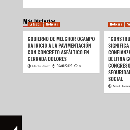
Más historias
Estados
Noticias
Noticias
S
GOBIERNO DE MELCHOR OCAMPO
“CONSTRU
DA INICIO A LA PAVIMENTACIÓN
SIGNIFICA
CON CONCRETO ASFÁLTICO EN
CONFIANZ
CERRADA DOLORES
DELFINA 
CONGRESO
06/08/2026
Marilu Perez
0
SEGURIDA
SOCIAL
Marilu Pere