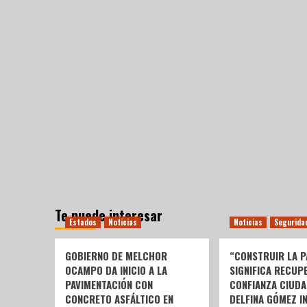
Te puede interesar
Estados
Noticias
Noticias
Segurida
GOBIERNO DE MELCHOR
“CONSTRUIR LA P
OCAMPO DA INICIO A LA
SIGNIFICA RECUP
PAVIMENTACIÓN CON
CONFIANZA CIUDA
CONCRETO ASFÁLTICO EN
DELFINA GÓMEZ I