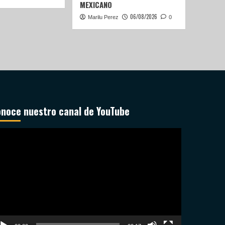
MEXICANO
06/08/2026
Marilu Perez
0
noce nuestro canal de YouTube
productor
deo