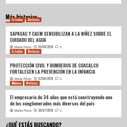
Más historias
Estados
Noticias
SAPASAC Y CAEM SENSIBILIZAN A LA NIÑEZ SOBRE EL
CUIDADO DEL AGUA
05/08/2026
Marilu Perez
0
Estados
Noticias
PROTECCIÓN CIVIL Y BOMBEROS DE COACALCO
FORTALECEN LA PREVENCIÓN EN LA INFANCIA
03/08/2026
Marilu Perez
0
México
Noticias
El empresario de 34 años que está construyendo uno
de los conglomerados más diversos del país
30/07/2026
Marilu Perez
0
¿QUÉ ESTÁS BUSCANDO?