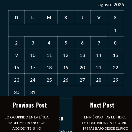
agosto 2026
D
L
M
X
J
V
S
1
2
3
4
5
6
7
8
9
10
11
12
13
14
15
16
17
18
19
20
21
22
23
24
25
26
27
28
29
30
31
Previous Post
Next Post
« Jul
Notiexpress de México
LO OCURRIDO EN LA LÍNEA
EN MÉXICO HAY EL ÍNDICE
12 DEL METRO NO FUE
DE POSITIVIDAD POR COVID-
ACCIDENTE, SINO
19 MÁS BAJO DESDE EL PICO
Las Noticias Diarias de México y el Mundo a Tu Alcance