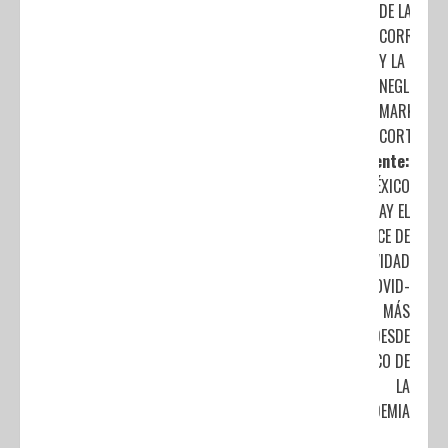
DE LA
CORRUPCI
Y LA
NEGLIGENCI
MARKO
CORTÉS
Siguiente:
EN MÉXICO
HAY EL
ÍNDICE DE
POSITIVIDAD
POR COVID-
19 MÁS
BAJO DESDE
EL PICO DE
LA
PANDEMIA