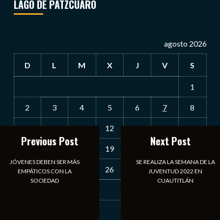
LAGO DE PÁTZCUARO
agosto 2026
D
L
M
X
J
V
S
1
2
3
4
5
6
7
8
9
10
11
12
13
14
15
Previous Post
Next Post
16
17
18
19
20
21
22
JÓVENES DEBEN SER MÁS
SE REALIZA LA SEMANA DE LA
23
24
25
26
27
28
29
EMPÁTICOS CON LA
JUVENTUD 2022 EN
SOCIEDAD
CUAUTITLÁN
30
31
« Jul