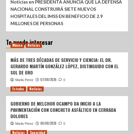
Noticias
en
PRESIDENTA ANUNCIA QUE LA DEFENSA
NACIONAL CONSTRUIRÁ SIETE NUEVOS
HOSPITALES DEL IMSS EN BENEFICIO DE 2.9
MILLONES DE PERSONAS
Te puede interesar
México
Noticias
MÁS DE TRES DÉCADAS DE SERVICIO Y CIENCIA: EL DR.
GERARDO MARTÍN GONZÁLEZ LÓPEZ, DISTINGUIDO CON EL
SOL DE ORO
07/08/2026
Marilu Perez
0
Estados
Noticias
GOBIERNO DE MELCHOR OCAMPO DA INICIO A LA
PAVIMENTACIÓN CON CONCRETO ASFÁLTICO EN CERRADA
DOLORES
06/08/2026
Marilu Perez
0
Noticias
Seguridad