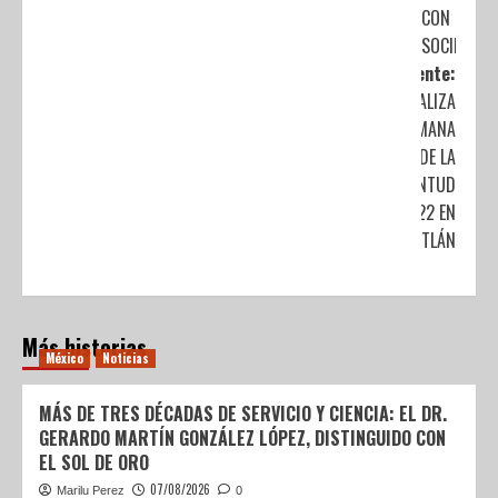
CON LA
SOCIEDAD
Siguiente:
SE REALIZA
LA SEMANA
DE LA
JUVENTUD
2022 EN
CUAUTITLÁN
Más historias
México
Noticias
MÁS DE TRES DÉCADAS DE SERVICIO Y CIENCIA: EL DR.
GERARDO MARTÍN GONZÁLEZ LÓPEZ, DISTINGUIDO CON
EL SOL DE ORO
07/08/2026
Marilu Perez
0