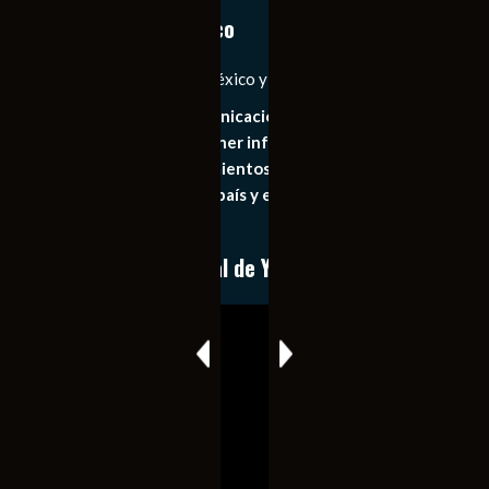
Notiexpress de México
Las Noticias Diarias de México y el Mundo a Tu Alcance
Somos un medio de comunicación digital que tiene como
principal objetivo mantener informado al publico en
general de los acontecimientos mas recientes e
importantes de nuestro país y el mundo de forma eficaz,
expedita e imparcial.
Conoce nuestro canal de YouTube
Reproductor
de
vídeo