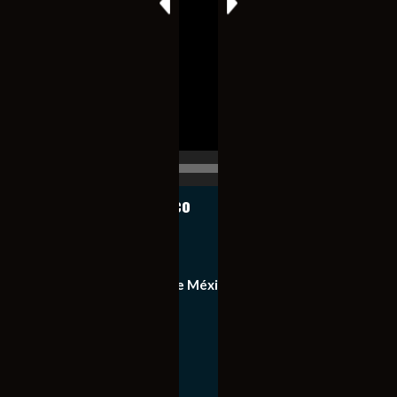
Reproductor
de
vídeo
00:00
00:17
Notiexpress de México
Contacto
Equipo de Notiexpress de México
Política de privacidad