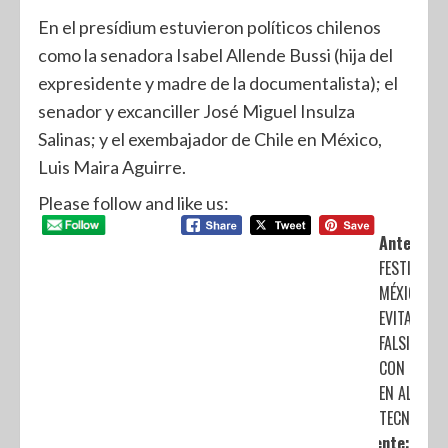
En el presídium estuvieron políticos chilenos
como la senadora Isabel Allende Bussi (hija del
expresidente y madre de la documentalista); el
senador y excanciller José Miguel Insulza
Salinas; y el exembajador de Chile en México,
Luis Maira Aguirre.
Please follow and like us:
Anterior:
FESTIVAL E
MÉXICO 20
EVITARÁ
FALSIFICAC
CON BOLET
EN ALTA
TECNOLOGÍ
Siguiente: