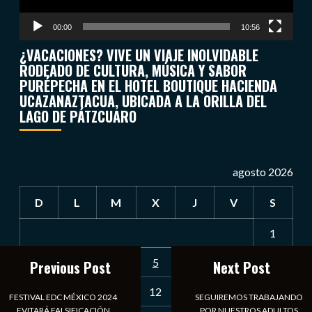
00:00
10:56
¿VACACIONES? VIVE UN VIAJE INOLVIDABLE
RODEADO DE CULTURA, MÚSICA Y SABOR
PURÉPECHA EN EL HOTEL BOUTIQUE HACIENDA
UCAZANAZTACUA, UBICADA A LA ORILLA DEL
LAGO DE PÁTZCUARO
agosto 2026
D
L
M
X
J
V
S
1
2
3
4
5
6
7
8
Previous Post
Next Post
9
10
11
12
13
14
15
FESTIVAL EDC MÉXICO 2024
SEGUIREMOS TRABAJANDO
EVITARÁ FALSIFICACIÓN
POR NUESTROS ADULTOS