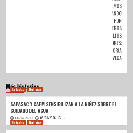
SEGUIREMOS
TRABAJANDO
POR
NUESTROS
ADULTOS
MAYORES:
VICTORIA
VIQUEZ VEGA
Más historias
Estados
Noticias
SAPASAC Y CAEM SENSIBILIZAN A LA NIÑEZ SOBRE EL
CUIDADO DEL AGUA
05/08/2026
Marilu Perez
0
Estados
Noticias