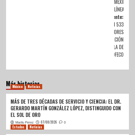
MEXIBÚS
LÍNEA IV
Siguiente:
RECIBIRÁN 533
CONSUMIDORES
COMPENSACIÓN
POR FALLA DE
IZZI: PROFECO
Más historias
México
Noticias
MÁS DE TRES DÉCADAS DE SERVICIO Y CIENCIA: EL DR.
GERARDO MARTÍN GONZÁLEZ LÓPEZ, DISTINGUIDO CON
EL SOL DE ORO
07/08/2026
Marilu Perez
0
Estados
Noticias