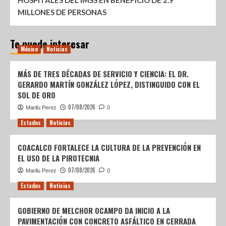
HOSPITALES DEL IMSS EN BENEFICIO DE 2.9
MILLONES DE PERSONAS
Te puede interesar
México
Noticias
MÁS DE TRES DÉCADAS DE SERVICIO Y CIENCIA: EL DR.
GERARDO MARTÍN GONZÁLEZ LÓPEZ, DISTINGUIDO CON EL
SOL DE ORO
07/08/2026
Marilu Perez
0
Estados
Noticias
COACALCO FORTALECE LA CULTURA DE LA PREVENCIÓN EN
EL USO DE LA PIROTECNIA
07/08/2026
Marilu Perez
0
Estados
Noticias
GOBIERNO DE MELCHOR OCAMPO DA INICIO A LA
PAVIMENTACIÓN CON CONCRETO ASFÁLTICO EN CERRADA