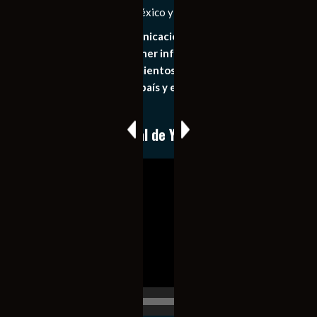
Las Noticias Diarias de México y el Mundo a Tu Alcance
Somos un medio de comunicación digital que tiene como
principal objetivo mantener informado al publico en
general de los acontecimientos mas recientes e
importantes de nuestro país y el mundo de forma eficaz,
expedita e imparcial.
Conoce nuestro canal de YouTube
Reproductor
de
vídeo
00:00
00:17