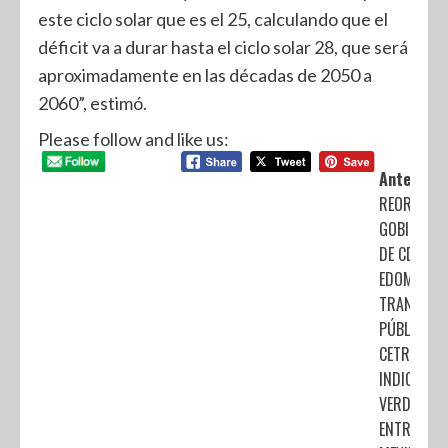
este ciclo solar que es el 25, calculando que el
déficit va a durar hasta el ciclo solar 28, que será
aproximadamente en las décadas de 2050 a
2060”, estimó.
Please follow and like us:
Anterior:
REORDENA
GOBIERNO
DE CDMX Y
EDOMÉX
TRANSPOR
PÚBLICO E
CETRAM
INDIOS
VERDES PO
ENTRADA D