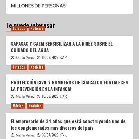
MILLONES DE PERSONAS
Te puede interesar
Estados
Noticias
SAPASAC Y CAEM SENSIBILIZAN A LA NIÑEZ SOBRE EL
CUIDADO DEL AGUA
05/08/2026
Marilu Perez
0
Estados
Noticias
PROTECCIÓN CIVIL Y BOMBEROS DE COACALCO FORTALECEN
LA PREVENCIÓN EN LA INFANCIA
03/08/2026
Marilu Perez
0
México
Noticias
El empresario de 34 años que está construyendo uno de
los conglomerados más diversos del país
30/07/2026
Marilu Perez
0