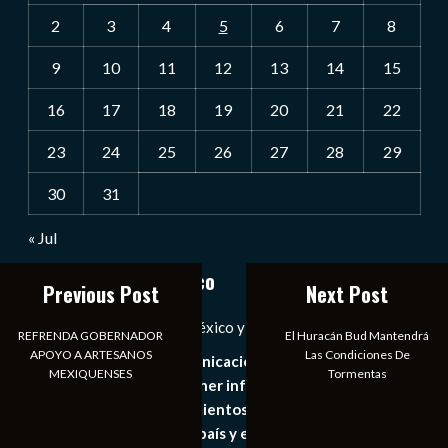
2
3
4
5
6
7
8
9
10
11
12
13
14
15
16
17
18
19
20
21
22
23
24
25
26
27
28
29
30
31
« Jul
Notiexpress de México
Previous Post
Next Post
Las Noticias Diarias de México y el Mundo a Tu Alcance
REFRENDA GOBERNADOR
El Huracán Bud Mantendrá
APOYO A ARTESANOS
Las Condiciones De
Somos un medio de comunicación digital que tiene como
MEXIQUENSES
Tormentas
principal objetivo mantener informado al publico en
general de los acontecimientos mas recientes e
importantes de nuestro país y el mundo de forma eficaz,