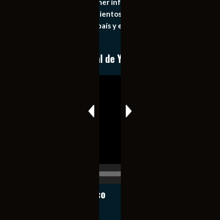
principal objetivo mantener informado al publico en
general de los acontecimientos mas recientes e
importantes de nuestro país y el mundo de forma eficaz,
expedita e imparcial.
Conoce nuestro canal de YouTube
Reproductor
de
vídeo
00:00
00:17
Notiexpress de México
Contacto