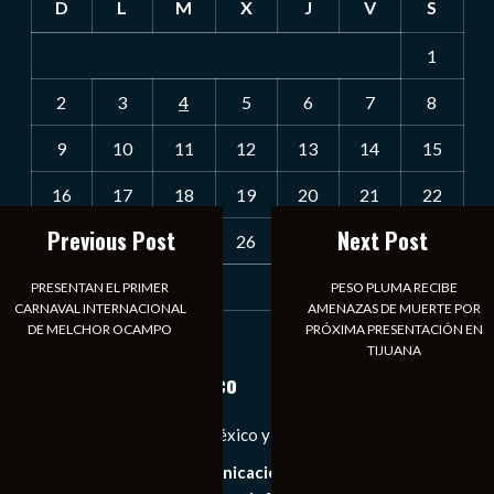
D
L
M
X
J
V
S
1
2
3
4
5
6
7
8
9
10
11
12
13
14
15
16
17
18
19
20
21
22
Previous Post
Next Post
23
24
25
26
27
28
29
30
31
PRESENTAN EL PRIMER
PESO PLUMA RECIBE
CARNAVAL INTERNACIONAL
AMENAZAS DE MUERTE POR
DE MELCHOR OCAMPO
PRÓXIMA PRESENTACIÓN EN
« Jul
TIJUANA
Notiexpress de México
Las Noticias Diarias de México y el Mundo a Tu Alcance
Somos un medio de comunicación digital que tiene como