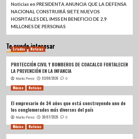
Noticias
en
PRESIDENTA ANUNCIA QUE LA DEFENSA
NACIONAL CONSTRUIRÁ SIETE NUEVOS
HOSPITALES DEL IMSS EN BENEFICIO DE 2.9
MILLONES DE PERSONAS
Te puede interesar
Estados
Noticias
PROTECCIÓN CIVIL Y BOMBEROS DE COACALCO FORTALECEN
LA PREVENCIÓN EN LA INFANCIA
03/08/2026
Marilu Perez
0
México
Noticias
El empresario de 34 años que está construyendo uno de
los conglomerados más diversos del país
30/07/2026
Marilu Perez
0
México
Noticias