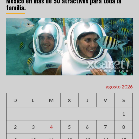
México en más de 50 atractivos para toda la
familia.
agosto 2026
D
L
M
X
J
V
S
1
2
3
4
5
6
7
8