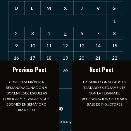
D
L
M
X
J
V
S
1
2
3
4
5
6
7
8
9
10
11
12
13
14
15
16
17
18
19
20
21
22
Previous Post
Next Post
23
24
25
26
27
28
29
30
31
COMIENZA PRÓXIMA
HOMBRO CONGELADO ES
SEMANA VACUNACIÓN A
TRATADO EXITOSAMENTE
DOCENTES DE ESCUELAS
CON LA TERAPIA DE
« Jul
PÚBLICAS Y PRIVADAS; SIGUE
REGENERACIÓN CELULAR A
EDOMÉX EN SEMÁFORO
BASE DE INDUCTORES
Notiexpress de México
AMARILLO
Las Noticias Diarias de México y el Mundo a Tu Alcance