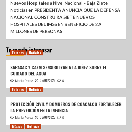
Nuevos Hospitales a Nivel Nacional – Baja Ziete
Noticias
en
PRESIDENTA ANUNCIA QUE LA DEFENSA
NACIONAL CONSTRUIRÁ SIETE NUEVOS
HOSPITALES DEL IMSS EN BENEFICIO DE 2.9
MILLONES DE PERSONAS
Te puede interesar
Estados
Noticias
SAPASAC Y CAEM SENSIBILIZAN A LA NIÑEZ SOBRE EL
CUIDADO DEL AGUA
05/08/2026
Marilu Perez
0
Estados
Noticias
PROTECCIÓN CIVIL Y BOMBEROS DE COACALCO FORTALECEN
LA PREVENCIÓN EN LA INFANCIA
03/08/2026
Marilu Perez
0
México
Noticias