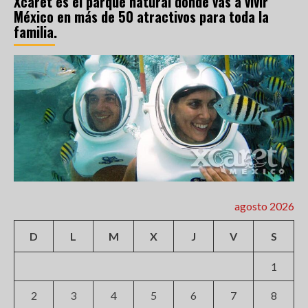
Xcaret es el parque natural donde vas a vivir
México en más de 50 atractivos para toda la
familia.
agosto 2026
D
L
M
X
J
V
S
1
2
3
4
5
6
7
8