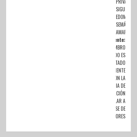
PRIVADAS;
SIGUE
EDOMÉX EN
SEMÁFORO
AMARILLO
Siguiente:
HOMBRO
CONGELADO ES
TRATADO
EXITOSAMENTE
CON LA
TERAPIA DE
REGENERACIÓN
CELULAR A
BASE DE
INDUCTORES