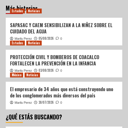
Más historias
Estados
Noticias
SAPASAC Y CAEM SENSIBILIZAN A LA NIÑEZ SOBRE EL
CUIDADO DEL AGUA
05/08/2026
Marilu Perez
0
Estados
Noticias
PROTECCIÓN CIVIL Y BOMBEROS DE COACALCO
FORTALECEN LA PREVENCIÓN EN LA INFANCIA
03/08/2026
Marilu Perez
0
México
Noticias
El empresario de 34 años que está construyendo uno
de los conglomerados más diversos del país
30/07/2026
Marilu Perez
0
¿QUÉ ESTÁS BUSCANDO?