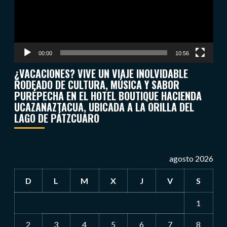
00:00
10:56
¿VACACIONES? VIVE UN VIAJE INOLVIDABLE
RODEADO DE CULTURA, MÚSICA Y SABOR
PURÉPECHA EN EL HOTEL BOUTIQUE HACIENDA
UCAZANAZTACUA, UBICADA A LA ORILLA DEL
LAGO DE PÁTZCUARO
agosto 2026
D
L
M
X
J
V
S
1
2
3
4
5
6
7
8