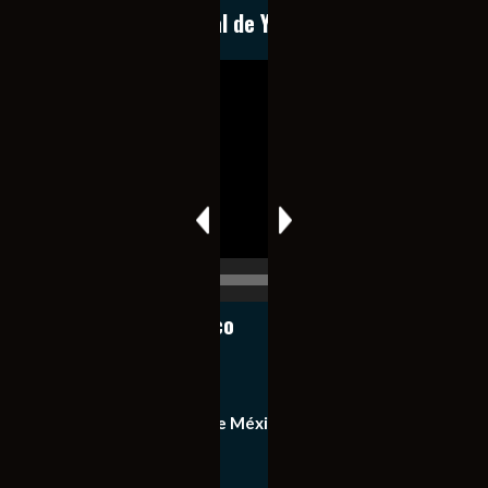
Conoce nuestro canal de YouTube
Reproductor
de
vídeo
00:00
00:17
Notiexpress de México
Contacto
Equipo de Notiexpress de México
Política de privacidad