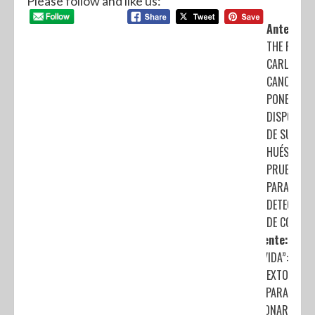
Please follow and like us:
Anterior:
THE RITZ-
CARLTON,
CANCÚN
PONE A
DISPOSICI
DE SUS
HUÉSPEDES
PRUEBAS
PARA LA
DETECCIÓN
DE COVID-
Siguiente:
“LA VIDA”:
UN TEXTO
PARA
REFLEXIONAR