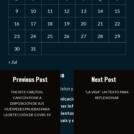
9
10
11
12
13
14
15
16
17
18
19
20
21
22
23
24
25
26
27
28
29
30
31
« Jul
Notiexpress de México
Previous Post
Next Post
Las Noticias Diarias de México y el Mundo a Tu Alcance
THE RITZ-CARLTON,
“LA VIDA”: UN TEXTO PARA
CANCÚN PONE A
REFLEXIONAR
Somos un medio de comunicación digital que tiene como
DISPOSICIÓN DE SUS
principal objetivo mantener informado al publico en
HUÉSPEDES PRUEBAS PARA
general de los acontecimientos mas recientes e
LA DETECCIÓN DE COVID-19
importantes de nuestro país y el mundo de forma eficaz,
expedita e imparcial.