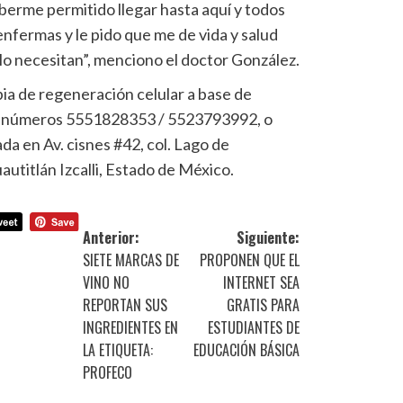
erme permitido llegar hasta aquí y todos
 enfermas y le pido que me de vida y salud
lo necesitan”, menciono el doctor González.
pia de regeneración celular a base de
os números 5551828353 / 5523793992, o
da en Av. cisnes #42, col. Lago de
utitlán Izcalli, Estado de México.
Anterior:
Siguiente:
SIETE MARCAS DE
PROPONEN QUE EL
VINO NO
INTERNET SEA
REPORTAN SUS
GRATIS PARA
INGREDIENTES EN
ESTUDIANTES DE
LA ETIQUETA:
EDUCACIÓN BÁSICA
PROFECO