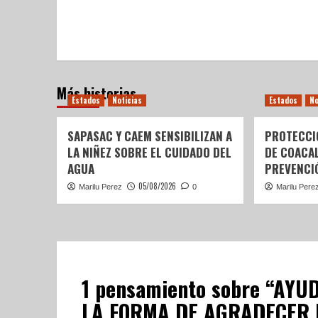
Más historias
Estados
Noticias
Estados
No
SAPASAC Y CAEM SENSIBILIZAN A
PROTECCI
LA NIÑEZ SOBRE EL CUIDADO DEL
DE COACA
AGUA
PREVENCIÓ
05/08/2026
Marilu Perez
0
Marilu Pere
1 pensamiento sobre “
AYUD
LA FORMA DE AGRADECER P