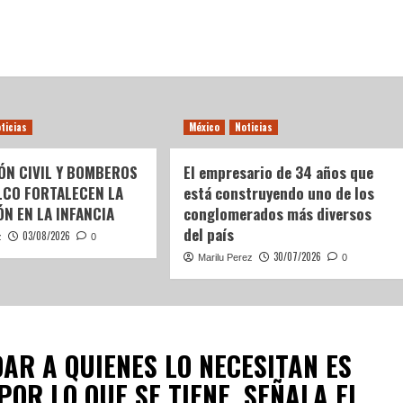
ticias
México
Noticias
ÓN CIVIL Y BOMBEROS
El empresario de 34 años que
LCO FORTALECEN LA
está construyendo uno de los
N EN LA INFANCIA
conglomerados más diversos
del país
03/08/2026
z
0
30/07/2026
Marilu Perez
0
AR A QUIENES LO NECESITAN ES
OR LO QUE SE TIENE, SEÑALA EL