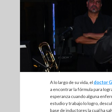
A lo largo de su vida, el
doctor G
a encontrar la fórmula para log
esperanza cuando alguna enfer
estudio y trabajo lo logro, descu
base de inductores la cual ha sa