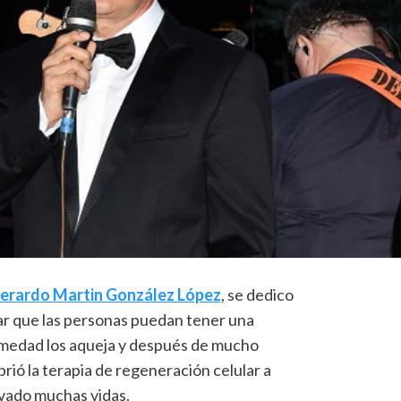
erardo Martin González López
, se dedico
rar que las personas puedan tener una
medad los aqueja y después de mucho
brió la terapia de regeneración celular a
lvado muchas vidas.