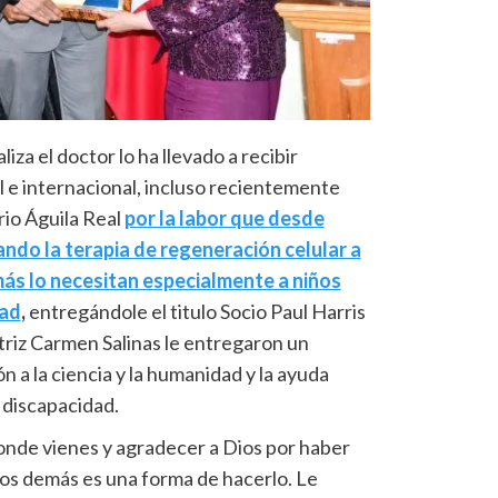
liza el doctor lo ha llevado a recibir
l e internacional, incluso recientemente
rio Águila Real
por la labor que desde
ndo la terapia de regeneración celular a
más lo necesitan especialmente a niños
dad
,
entregándole el titulo Socio Paul Harris
triz Carmen Salinas le entregaron un
 a la ciencia y la humanidad y la ayuda
 discapacidad.
onde vienes y agradecer a Dios por haber
los demás es una forma de hacerlo. Le