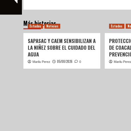
Más historias
Estados
Noticias
Estados
No
SAPASAC Y CAEM SENSIBILIZAN A
PROTECCI
LA NIÑEZ SOBRE EL CUIDADO DEL
DE COACA
AGUA
PREVENCIÓ
05/08/2026
Marilu Perez
0
Marilu Pere