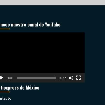
noce nuestro canal de YouTube
productor
deo
00:00
00:17
tiexpress de México
ntacto