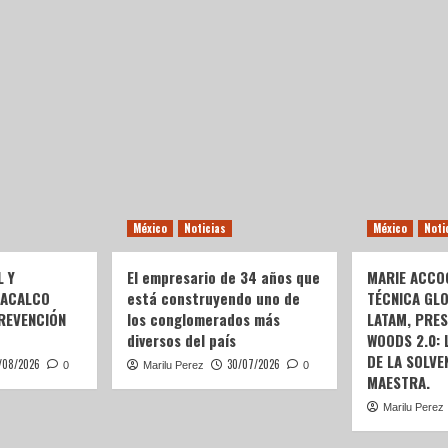
México
Noticias
México
Noti
L Y
El empresario de 34 años que
MARIE ACCOG
OACALCO
está construyendo uno de
TÉCNICA GL
REVENCIÓN
los conglomerados más
LATAM, PRE
diversos del país
WOODS 2.0:
DE LA SOLVEN
/08/2026
30/07/2026
0
Marilu Perez
0
MAESTRA.
Marilu Perez