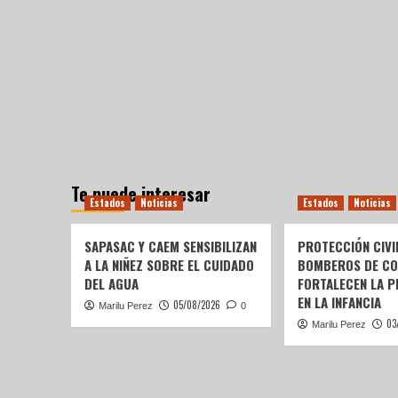
Te puede interesar
Estados
Noticias
Estados
Noticias
SAPASAC Y CAEM SENSIBILIZAN
PROTECCIÓN CIVI
A LA NIÑEZ SOBRE EL CUIDADO
BOMBEROS DE C
DEL AGUA
FORTALECEN LA P
EN LA INFANCIA
05/08/2026
Marilu Perez
0
03
Marilu Perez