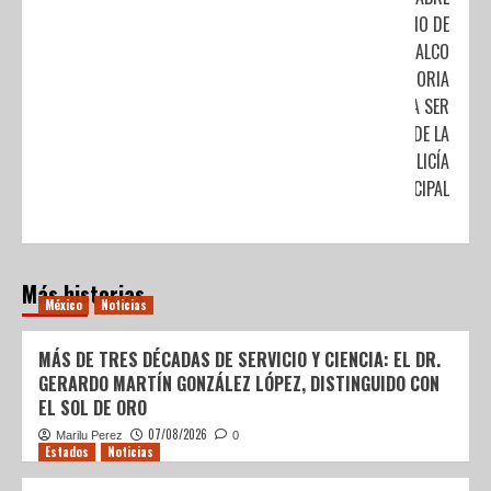
GOBIERNO DE
COACALCO
CONVOCATORIA
PARA SER
PARTE DE LA
POLICÍA
MUNICIPAL
Más historias
México
Noticias
MÁS DE TRES DÉCADAS DE SERVICIO Y CIENCIA: EL DR.
GERARDO MARTÍN GONZÁLEZ LÓPEZ, DISTINGUIDO CON
EL SOL DE ORO
07/08/2026
Marilu Perez
0
Estados
Noticias