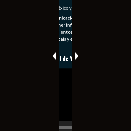
Las Noticias Diarias de México y el Mundo a Tu Alcance
Somos un medio de comunicación digital que tiene como
principal objetivo mantener informado al publico en
general de los acontecimientos mas recientes e
importantes de nuestro país y el mundo de forma eficaz,
expedita e imparcial.
Conoce nuestro canal de YouTube
Reproductor
de
vídeo
00:00
00:17