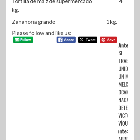
Tortilla de maíz de supermercado 4
kg.
Zanahoria grande 1 kg.
Please follow and like us:
Anterior:
SI
TRABAJAM
UNIDOS P
UN MEJOR
MELCHOR
OCAMPO,
NADA NOS
DETENDRÁ:
VICTORIA
VÍQUEZ VE
Siguiente:
ABRE