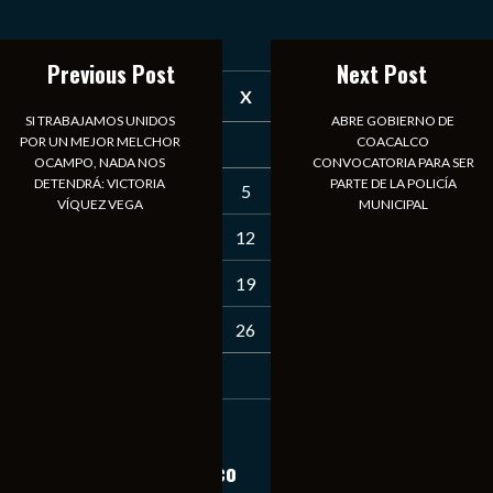
agosto 2026
Previous Post
Next Post
D
L
M
X
J
V
S
SI TRABAJAMOS UNIDOS
ABRE GOBIERNO DE
POR UN MEJOR MELCHOR
COACALCO
1
OCAMPO, NADA NOS
CONVOCATORIA PARA SER
DETENDRÁ: VICTORIA
PARTE DE LA POLICÍA
2
3
4
5
6
7
8
VÍQUEZ VEGA
MUNICIPAL
9
10
11
12
13
14
15
16
17
18
19
20
21
22
23
24
25
26
27
28
29
30
31
« Jul
Notiexpress de México