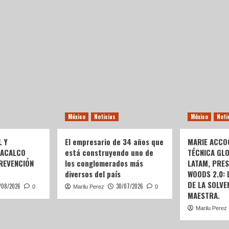
México
Noticias
México
Noti
L Y
El empresario de 34 años que
MARIE ACCOG
OACALCO
está construyendo uno de
TÉCNICA GL
REVENCIÓN
los conglomerados más
LATAM, PRE
diversos del país
WOODS 2.0:
DE LA SOLVEN
/08/2026
30/07/2026
0
Marilu Perez
0
MAESTRA.
Marilu Perez