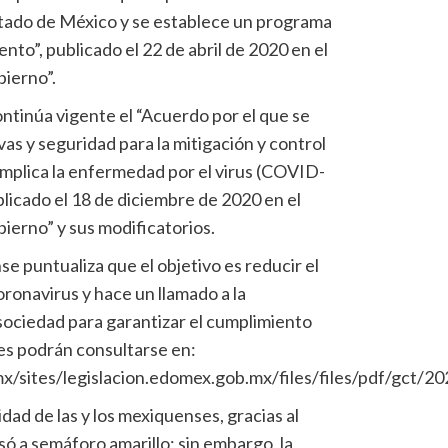
stado de México y se establece un programa
nto”, publicado el 22 de abril de 2020 en el
bierno”.
ntinúa vigente el “Acuerdo por el que se
as y seguridad para la mitigación y control
e implica la enfermedad por el virus (COVID-
blicado el 18 de diciembre de 2020 en el
ierno” y sus modificatorios.
e puntualiza que el objetivo es reducir el
ronavirus y hace un llamado a la
 sociedad para garantizar el cumplimiento
les podrán consultarse en:
mx/sites/legislacion.edomex.gob.mx/files/files/pdf/gct/2
dad de las y los mexiquenses, gracias al
só a semáforo amarillo; sin embargo, la