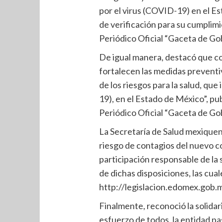
por el virus (COVID-19) en el E
de verificación para su cumplimie
Periódico Oficial “Gaceta de Go
De igual manera, destacó que co
fortalecen las medidas preventiv
de los riesgos para la salud, qu
19), en el Estado de México”, pu
Periódico Oficial “Gaceta de Gob
La Secretaría de Salud mexiquens
riesgo de contagios del nuevo co
participación responsable de la
de dichas disposiciones, las cua
http://legislacion.edomex.gob.
Finalmente, reconoció la solidari
esfuerzo de todos, la entidad pa