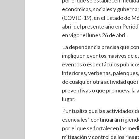
por el que se establecen medida
económicas, sociales y guberna
(COVID-19), en el Estado de Méx
abril del presente año en Periód
en vigor el lunes 26 de abril.
La dependencia precisa que con
impliquen eventos masivos de cual
eventos o espectáculos públicos
interiores, verbenas, palenques,
de cualquier otra actividad que 
preventivas o que promueva la 
lugar.
Puntualiza que las actividades 
esenciales” continuarán rigien
por el que se fortalecen las med
mitigación y control de los ries