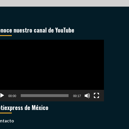
noce nuestro canal de YouTube
productor
deo
00:00
00:17
tiexpress de México
ntacto