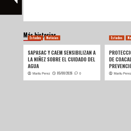
Más historias
Estados
Noticias
Estados
No
SAPASAC Y CAEM SENSIBILIZAN A
PROTECCI
LA NIÑEZ SOBRE EL CUIDADO DEL
DE COACA
AGUA
PREVENCIÓ
05/08/2026
Marilu Perez
0
Marilu Pere