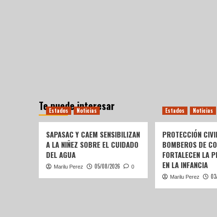
Te puede interesar
Estados
Noticias
Estados
Noticias
SAPASAC Y CAEM SENSIBILIZAN
PROTECCIÓN CIVI
A LA NIÑEZ SOBRE EL CUIDADO
BOMBEROS DE C
DEL AGUA
FORTALECEN LA P
EN LA INFANCIA
05/08/2026
Marilu Perez
0
03
Marilu Perez