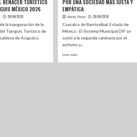
L RENACER TURÍSTICO
POR UNA SOCIEDAD MÁS JUSTA Y
NGUIS MÉXICO 2026
EMPÁTICA
28/04/2026
28/04/2026
z
Marilu Perez
de la inauguración de la
Coacalco de Berriozábal, Estado de
del Tianguis Turístico de
México.- El Sistema Municipal DIF se
lcaldesa de Acapulco,
sumó a la segunda caminata por el
autismo y...
Leer más