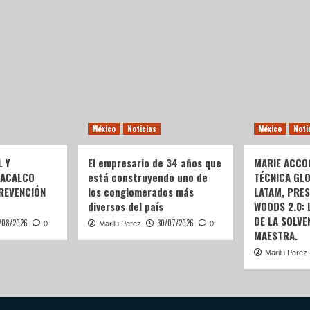
México
Noticias
México
Noti
L Y
El empresario de 34 años que
MARIE ACCOG
OACALCO
está construyendo uno de
TÉCNICA GL
REVENCIÓN
los conglomerados más
LATAM, PRE
diversos del país
WOODS 2.0:
DE LA SOLVEN
/08/2026
30/07/2026
0
Marilu Perez
0
MAESTRA.
Marilu Perez