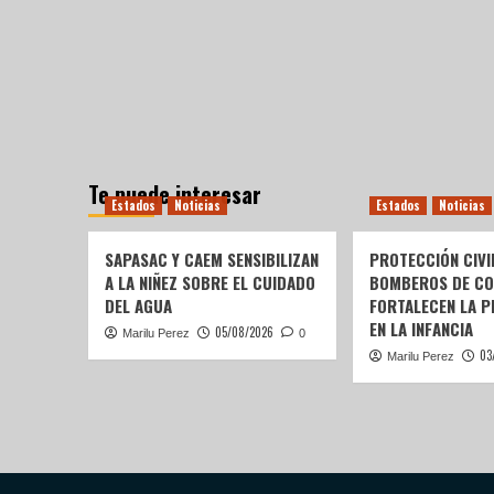
Te puede interesar
Estados
Noticias
Estados
Noticias
SAPASAC Y CAEM SENSIBILIZAN
PROTECCIÓN CIVI
A LA NIÑEZ SOBRE EL CUIDADO
BOMBEROS DE C
DEL AGUA
FORTALECEN LA P
EN LA INFANCIA
05/08/2026
Marilu Perez
0
03
Marilu Perez