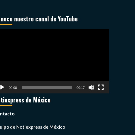
noce nuestro canal de YouTube
productor
deo
00:00
00:17
tiexpress de México
ntacto
uipo de Notiexpress de México