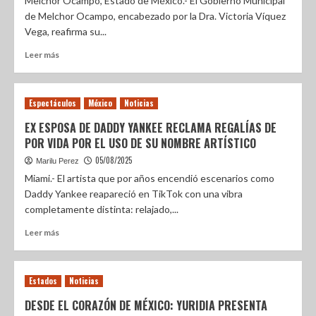
Melchor Ocampo, Estado de México.- El Gobierno Municipal
de Melchor Ocampo, encabezado por la Dra. Victoria Víquez
Vega, reafirma su...
Leer más
Espectáculos
México
Noticias
EX ESPOSA DE DADDY YANKEE RECLAMA REGALÍAS DE
POR VIDA POR EL USO DE SU NOMBRE ARTÍSTICO
05/08/2025
Marilu Perez
Miami.- El artista que por años encendió escenarios como
Daddy Yankee reapareció en TikTok con una vibra
completamente distinta: relajado,...
Leer más
Estados
Noticias
DESDE EL CORAZÓN DE MÉXICO: YURIDIA PRESENTA