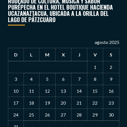
RODEADO DE CULTURA, MÚSICA Y SABOR
PURÉPECHA EN EL HOTEL BOUTIQUE HACIENDA
UCAZANAZTACUA, UBICADA A LA ORILLA DEL
LAGO DE PÁTZCUARO
agosto 2025
D
L
M
X
J
V
S
1
2
3
4
5
6
7
8
9
10
11
12
13
14
15
16
17
18
19
20
21
22
23
24
25
26
27
28
29
30
31