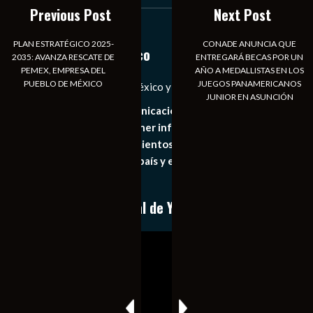
Previous Post
Next Post
« Jul
PLAN ESTRATÉGICO 2025-
CONADE ANUNCIA QUE
Notiexpress de México
2035: AVANZA RESCATE DE
ENTREGARÁ BECAS POR UN
PEMEX, EMPRESA DEL
AÑO A MEDALLISTAS EN LOS
PUEBLO DE MÉXICO
JUEGOS PANAMERICANOS
Las Noticias Diarias de México y el Mundo a Tu Alcance
JUNIOR EN ASUNCIÓN
Somos un medio de comunicación digital que tiene como
principal objetivo mantener informado al publico en
general de los acontecimientos mas recientes e
importantes de nuestro país y el mundo de forma eficaz,
expedita e imparcial.
Conoce nuestro canal de YouTube
Reproductor
de
vídeo