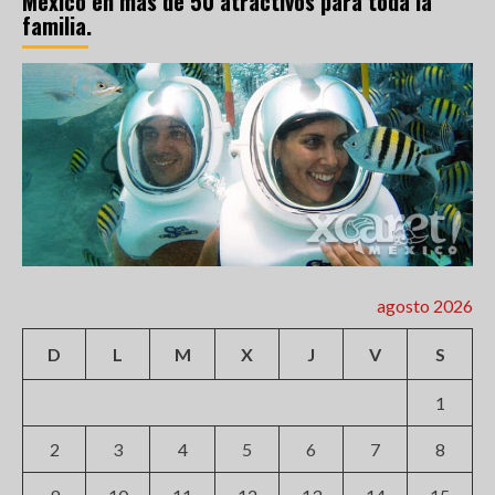
México en más de 50 atractivos para toda la
familia.
agosto 2026
D
L
M
X
J
V
S
1
2
3
4
5
6
7
8