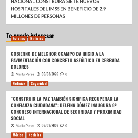
NACIONAL CONSTRUIRÁ SIETE NUEVOS
HOSPITALES DEL IMSS EN BENEFICIO DE 2.9
MILLONES DE PERSONAS
Te puede interesar
Estados
Noticias
GOBIERNO DE MELCHOR OCAMPO DA INICIO A LA
PAVIMENTACIÓN CON CONCRETO ASFÁLTICO EN CERRADA
DOLORES
06/08/2026
Marilu Perez
0
Noticias
Seguridad
“CONSTRUIR LA PAZ TAMBIÉN SIGNIFICA RECUPERAR LA
CONFIANZA CIUDADANA”: DELFINA GÓMEZ INAUGURA 8º
CONGRESO INTERNACIONAL DE SEGURIDAD Y PROXIMIDAD
SOCIAL
06/08/2026
Marilu Perez
0
México
Noticias