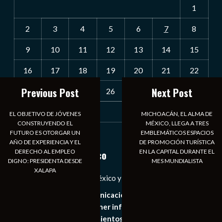
1
2
3
4
5
6
7
8
9
10
11
12
13
14
15
16
17
18
19
20
21
22
Previous Post
Next Post
23
24
25
26
27
28
29
30
31
EL OBJETIVO DE JÓVENES
MICHOACÁN, EL ALMA DE
CONSTRUYENDO EL
MÉXICO, LLEGA A TRES
FUTURO ES OTORGAR UN
EMBLEMÁTICOS ESPACIOS
« Jul
AÑO DE EXPERIENCIA Y EL
DE PROMOCIÓN TURÍSTICA
DERECHO AL EMPLEO
EN LA CAPITAL DURANTE EL
Notiexpress de México
DIGNO: PRESIDENTA DESDE
MES MUNDIALISTA
XALAPA
Las Noticias Diarias de México y el Mundo a Tu Alcance
Somos un medio de comunicación digital que tiene como
principal objetivo mantener informado al publico en
general de los acontecimientos mas recientes e