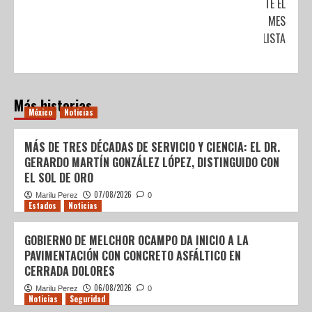
DURANTE EL
MES
MUNDIALISTA
Más historias
México
Noticias
MÁS DE TRES DÉCADAS DE SERVICIO Y CIENCIA: EL DR.
GERARDO MARTÍN GONZÁLEZ LÓPEZ, DISTINGUIDO CON
EL SOL DE ORO
07/08/2026
Marilu Perez
0
Estados
Noticias
GOBIERNO DE MELCHOR OCAMPO DA INICIO A LA
PAVIMENTACIÓN CON CONCRETO ASFÁLTICO EN
CERRADA DOLORES
06/08/2026
Marilu Perez
0
Noticias
Seguridad