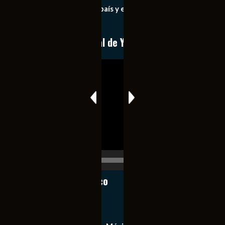
importantes de nuestro país y el mundo de forma eficaz,
expedita e imparcial.
Conoce nuestro canal de YouTube
Reproductor
de
vídeo
00:00
00:17
Notiexpress de México
Contacto