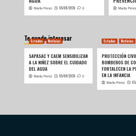
AGUA
PREVENCIÓ
05/08/2026
Marilu Perez
0
Marilu Pere
Te puede interesar
Estados
Noticias
Estados
Noticias
SAPASAC Y CAEM SENSIBILIZAN
PROTECCIÓN CIVI
A LA NIÑEZ SOBRE EL CUIDADO
BOMBEROS DE C
DEL AGUA
FORTALECEN LA P
EN LA INFANCIA
05/08/2026
Marilu Perez
0
03
Marilu Perez