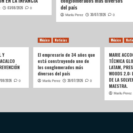
N EN LA INFANCIA
conglomerados más diversos
del país
03/08/2026
z
0
30/07/2026
Marilu Perez
0
México
Noticias
México
Noti
L Y
El empresario de 34 años que
MARIE ACCOG
OACALCO
está construyendo uno de
TÉCNICA GL
REVENCIÓN
los conglomerados más
LATAM, PRE
diversos del país
WOODS 2.0:
DE LA SOLVEN
/08/2026
30/07/2026
0
Marilu Perez
0
MAESTRA.
Marilu Perez