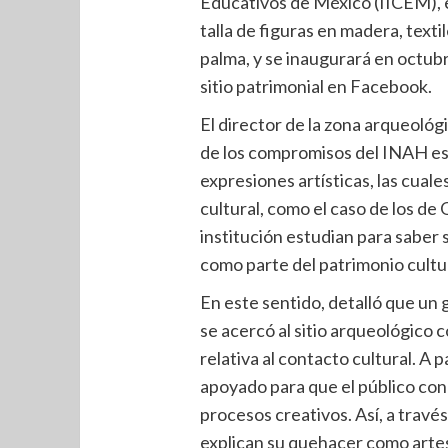
Educativos de México (IICEM), 
talla de figuras en madera, textil
palma, y se inaugurará en octubre
sitio patrimonial en Facebook.
El director de la zona arqueológ
de los compromisos del INAH es l
expresiones artísticas, las cuale
cultural, como el caso de los de 
institución estudian para saber 
como parte del patrimonio cultu
En este sentido, detalló que un 
se acercó al sitio arqueológico c
relativa al contacto cultural. A 
apoyado para que el público cono
procesos creativos. Así, a travé
explican su quehacer como artes