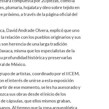
estará compuesta por 20 piezas, como la
es, plumaria, hojalata y óleo sobre tejido en
 próximo, a través de la página oficial del
ica, David Andrade Olvera, explicó que uno
a relación con los pueblos originarios y sus
s son herencia de una larga tradición
Oaxaca, misma que los especialistas de la
su profundidad histórica y preservarlas
ral de México.
grupo de artistas, coordinado por el IICEM,
on el interés de unirse a esta exposición
partir de ese momento, se les ha asesorado y
zca sus obras desde el inicio de los
s de cápsulas, que ellos mismos graban,
anos. Al tiempo que la zona arqueológica