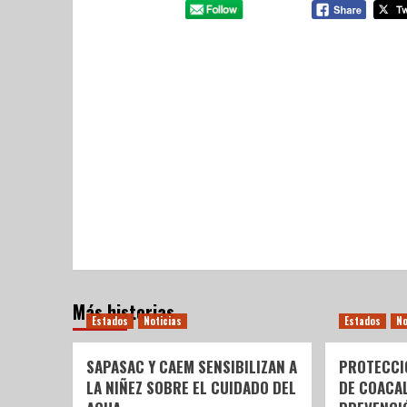
Más historias
Estados
Noticias
Estados
No
SAPASAC Y CAEM SENSIBILIZAN A
PROTECCI
LA NIÑEZ SOBRE EL CUIDADO DEL
DE COACA