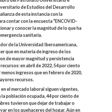
mbro del Patronato Universitario e
versitario de Estudios del Desarrollo
alianza de esta instancia con la
ara contar con la encuesta “ENCOVID-
sionar y conocer la magnitud de lo que ha
emergencia sanitaria.
ador de la Universidad Iberoamericana,
er que en materia de ingreso de los
ron de mayor magnitud y persistencia
ecursos: en abril de 2022, 54 por ciento
r menos ingresos que en febrero de 2020,
mayores recursos.
en el mercado laboral siguen vigentes,
n la población ocupada, 44 por ciento de
mbres tuvieron que dejar de trabajar o
yar en los quehaceres del hogar. Aún en