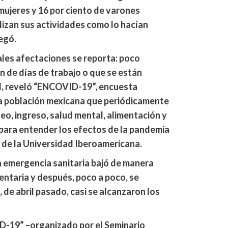
 mujeres y 16 por ciento de varones
lizan sus actividades como lo hacían
regó.
ales afectaciones se reporta: poco
n de días de trabajo o que se están
, reveló “ENCOVID-19”, encuesta
la población mexicana que periódicamente
o, ingreso, salud mental, alimentación y
para entender los efectos de la pandemia
 de la Universidad Iberoamericana.
 la emergencia sanitaria bajó de manera
entaria y después, poco a poco, se
, de abril pasado, casi se alcanzaron los
D-19” –organizado por el Seminario