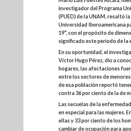
Mario Luis Fuentes Alcalá, mie
investigador del Programa Uni
(PUED) de la UNAM, resaltó la 
Universidad Iberoamericana p
19”, con el propósito de dimen
significado este periodo de la 
En su oportunidad, el investig
Víctor Hugo Pérez, dio a conoc
hogares, las afectaciones fue
entre los sectores de menores r
de esa población reportó tene
contra 36 por ciento de la de 
Las secuelas de la enfermedad 
en especial para las mujeres. E
ellas y 33 por ciento de los ho
cambiar de ocupación para apo