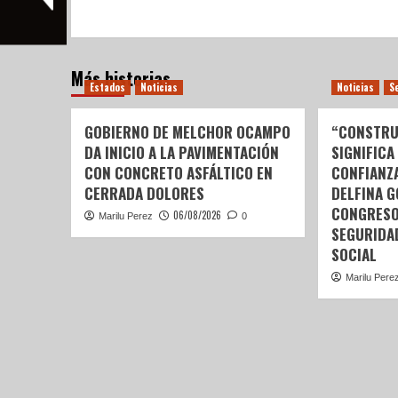
Más historias
Estados
Noticias
Noticias
S
GOBIERNO DE MELCHOR OCAMPO
“CONSTRU
DA INICIO A LA PAVIMENTACIÓN
SIGNIFICA
CON CONCRETO ASFÁLTICO EN
CONFIANZ
CERRADA DOLORES
DELFINA 
CONGRESO
06/08/2026
Marilu Perez
0
SEGURIDA
SOCIAL
Marilu Pere