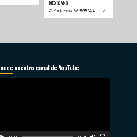
MEXICANO
06/08/2026
Marilu Perez
0
noce nuestro canal de YouTube
productor
deo