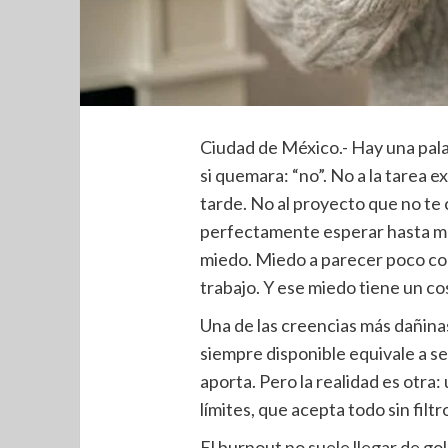
Ciudad de México.- Hay una pal
si quemara: “no”. No a la tarea ex
tarde. No al proyecto que no t
perfectamente esperar hasta m
miedo. Miedo a parecer poco co
trabajo. Y ese miedo tiene un c
Una de las creencias más dañinas 
siempre disponible equivale a s
aporta. Pero la realidad es otr
límites, que acepta todo sin filt
El burnout no suele llegar de go