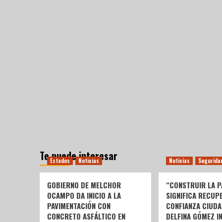
Te puede interesar
Estados
Noticias
Noticias
Segurida
GOBIERNO DE MELCHOR
“CONSTRUIR LA P
OCAMPO DA INICIO A LA
SIGNIFICA RECUP
PAVIMENTACIÓN CON
CONFIANZA CIUDA
CONCRETO ASFÁLTICO EN
DELFINA GÓMEZ I