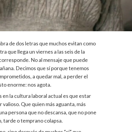
abra de dos letras que muchos evitan como
tra que llega un viernes a las seis de la
e corresponde. No al mensaje que puede
añana. Decimos que sí porque tenemos
mprometidos, a quedar mal, a perder el
osto enorme: nos agota.
en la cultura laboral actual es que estar
er valioso. Que quien más aguanta, más
a: una persona que no descansa, que no pone
ro, tarde o temprano colapsa.
lpe, sino después de muchos “sí” que