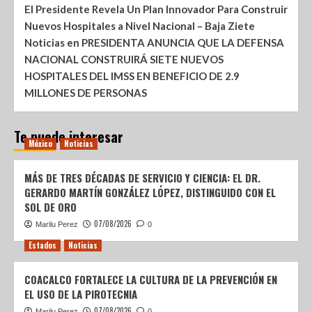
El Presidente Revela Un Plan Innovador Para Construir
Nuevos Hospitales a Nivel Nacional – Baja Ziete
Noticias
en
PRESIDENTA ANUNCIA QUE LA DEFENSA
NACIONAL CONSTRUIRÁ SIETE NUEVOS
HOSPITALES DEL IMSS EN BENEFICIO DE 2.9
MILLONES DE PERSONAS
Te puede interesar
México
Noticias
MÁS DE TRES DÉCADAS DE SERVICIO Y CIENCIA: EL DR.
GERARDO MARTÍN GONZÁLEZ LÓPEZ, DISTINGUIDO CON EL
SOL DE ORO
07/08/2026
Marilu Perez
0
Estados
Noticias
COACALCO FORTALECE LA CULTURA DE LA PREVENCIÓN EN
EL USO DE LA PIROTECNIA
07/08/2026
Marilu Perez
0