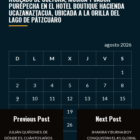
PURÉPECHA EN EL HOTEL BOUTIQUE HACIENDA
UCAZANAZTACUA, UBICADA A LA ORILLA DEL
LAGO DE PÁTZCUARO
agosto 2026
D
L
M
X
J
V
S
1
2
3
4
5
6
7
8
9
10
11
12
13
14
15
16
17
18
19
20
21
22
Previous Post
Next Post
23
24
25
26
27
28
29
JULIÁN QUIÑONES: DE
SHAKIRA Y BURNA BOY
30
31
DÓNDE ES, CUÁNTOS AÑOS
CONQUISTAN EL #1 GLOBAL