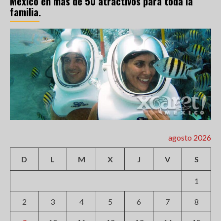
México en más de 50 atractivos para toda la
familia.
agosto 2026
D
L
M
X
J
V
S
1
2
3
4
5
6
7
8