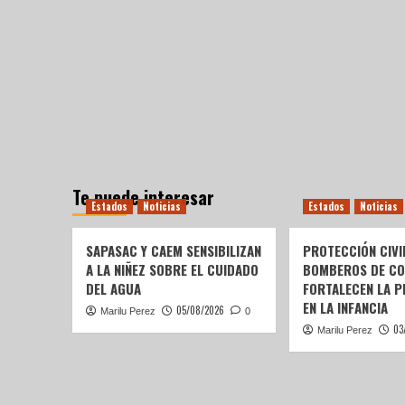
Te puede interesar
Estados
Noticias
Estados
Noticias
SAPASAC Y CAEM SENSIBILIZAN
PROTECCIÓN CIVI
A LA NIÑEZ SOBRE EL CUIDADO
BOMBEROS DE C
DEL AGUA
FORTALECEN LA P
EN LA INFANCIA
05/08/2026
Marilu Perez
0
03
Marilu Perez