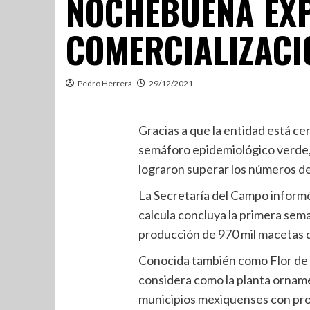
NOCHEBUENA EXP
COMERCIALIZACI
Pedro Herrera
29/12/2021
Gracias a que la entidad está ce
semáforo epidemiológico verde,
lograron superar los números d
La Secretaría del Campo inform
calcula concluya la primera sem
producción de 970 mil macetas
Conocida también como Flor de 
considera como la planta orname
municipios mexiquenses con pro