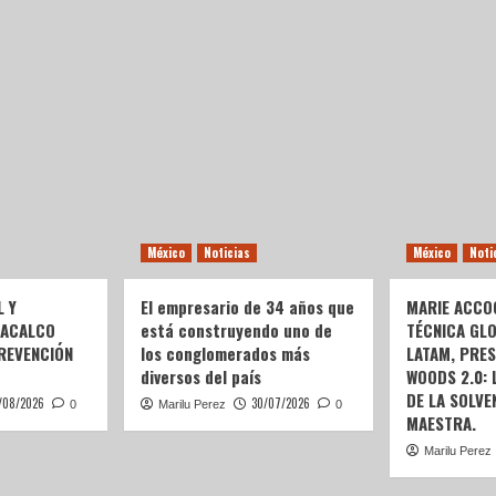
México
Noticias
México
Noti
L Y
El empresario de 34 años que
MARIE ACCOG
OACALCO
está construyendo uno de
TÉCNICA GL
REVENCIÓN
los conglomerados más
LATAM, PRE
diversos del país
WOODS 2.0:
DE LA SOLVEN
/08/2026
30/07/2026
0
Marilu Perez
0
MAESTRA.
Marilu Perez