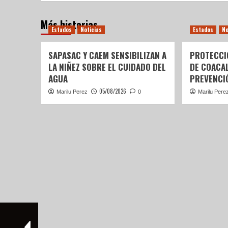
Más historias
Estados
Noticias
Estados
No
SAPASAC Y CAEM SENSIBILIZAN A
PROTECCI
LA NIÑEZ SOBRE EL CUIDADO DEL
DE COACA
AGUA
PREVENCIÓ
05/08/2026
Marilu Perez
0
Marilu Pere