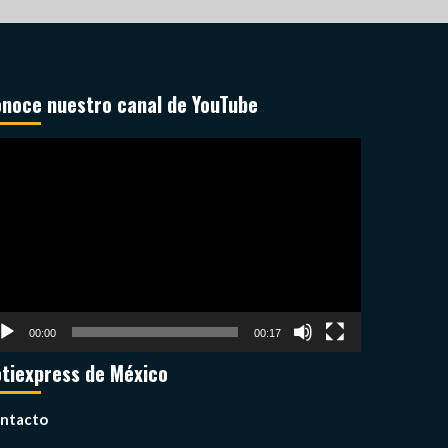
noce nuestro canal de YouTube
productor
deo
00:00
00:17
tiexpress de México
ntacto