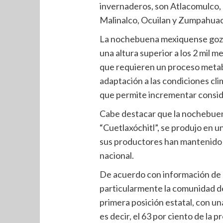
invernaderos, son Atlacomulco, 
Malinalco, Ocuilan y Zumpahuac
La nochebuena mexiquense goza d
una altura superior a los 2 mil m
que requieren un proceso meta
adaptación a las condiciones clim
que permite incrementar conside
Cabe destacar que la nochebuen
“Cuetlaxóchitl”, se produjo en 
sus productores han mantenido a 
nacional.
De acuerdo con información de 
particularmente la comunidad de
primera posición estatal, con u
es decir, el 63 por ciento de la p