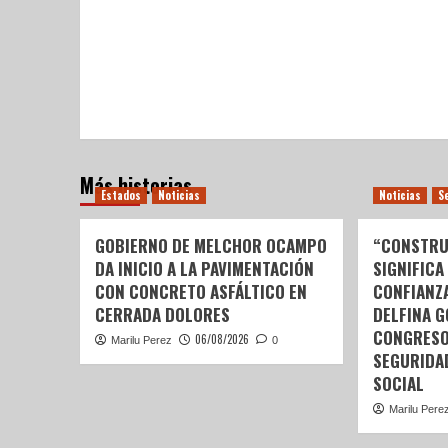
Más historias
Estados
Noticias
Noticias
S
GOBIERNO DE MELCHOR OCAMPO
“CONSTRU
DA INICIO A LA PAVIMENTACIÓN
SIGNIFICA
CON CONCRETO ASFÁLTICO EN
CONFIANZ
CERRADA DOLORES
DELFINA 
CONGRESO
06/08/2026
Marilu Perez
0
SEGURIDA
SOCIAL
Marilu Pere