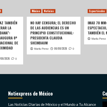
d
México
Noticias
Espectáculos
AZ TAMBIÉN
NO HAY CENSURA; EL DERECHO
IMAX 70 MM
ERAR LA
DE LAS AUDIENCIAS ES UN
ESPECTACUL
DANA”:
PRINCIPIO CONSTITUCIONAL:
TAMBIÉN EL
NAUGURA 8º
PRESIDENTA CLAUDIA
Marilu Perez
ACIONAL DE
SHEINBAUM
OXIMIDAD
06/08/2026
Marilu Perez
0
/08/2026
0
Notiexpress de México
Co
Re
Las Noticias Diarias de México y el Mundo a Tu Alcance