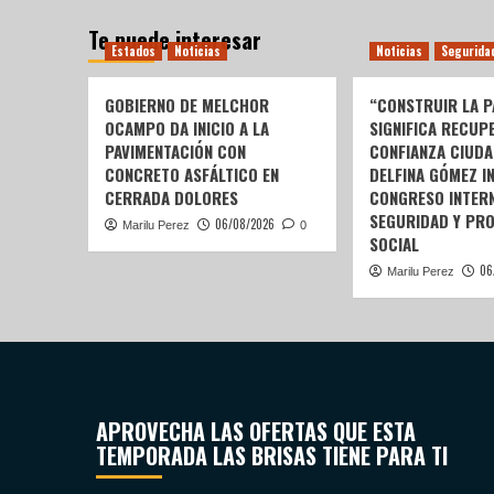
Te puede interesar
Estados
Noticias
Noticias
Segurida
GOBIERNO DE MELCHOR
“CONSTRUIR LA P
OCAMPO DA INICIO A LA
SIGNIFICA RECUP
PAVIMENTACIÓN CON
CONFIANZA CIUDA
CONCRETO ASFÁLTICO EN
DELFINA GÓMEZ I
CERRADA DOLORES
CONGRESO INTERN
SEGURIDAD Y PR
06/08/2026
Marilu Perez
0
SOCIAL
06
Marilu Perez
APROVECHA LAS OFERTAS QUE ESTA
TEMPORADA LAS BRISAS TIENE PARA TI