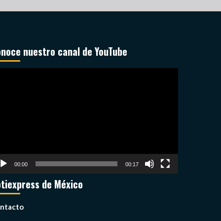
noce nuestro canal de YouTube
productor
deo
00:00
00:17
tiexpress de México
ntacto