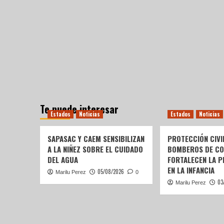
Te puede interesar
Estados
Noticias
Estados
Noticias
SAPASAC Y CAEM SENSIBILIZAN
PROTECCIÓN CIVI
A LA NIÑEZ SOBRE EL CUIDADO
BOMBEROS DE C
DEL AGUA
FORTALECEN LA P
EN LA INFANCIA
05/08/2026
Marilu Perez
0
03
Marilu Perez