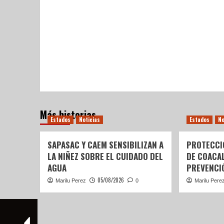
Más historias
Estados
Noticias
Estados
No
SAPASAC Y CAEM SENSIBILIZAN A
PROTECCI
LA NIÑEZ SOBRE EL CUIDADO DEL
DE COACA
AGUA
PREVENCIÓ
05/08/2026
Marilu Perez
0
Marilu Pere