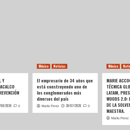
México
Noticias
México
Noti
L Y
El empresario de 34 años que
MARIE ACCOG
OACALCO
está construyendo uno de
TÉCNICA GL
REVENCIÓN
los conglomerados más
LATAM, PRE
diversos del país
WOODS 2.0:
DE LA SOLVEN
/08/2026
30/07/2026
0
Marilu Perez
0
MAESTRA.
Marilu Perez