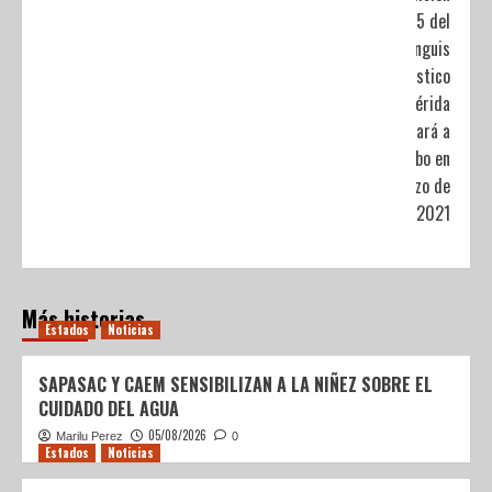
45 del
Tianguis
Turístico
en Mérida
se llevará a
cabo en
marzo de
2021
Más historias
Estados
Noticias
SAPASAC Y CAEM SENSIBILIZAN A LA NIÑEZ SOBRE EL
CUIDADO DEL AGUA
05/08/2026
Marilu Perez
0
Estados
Noticias