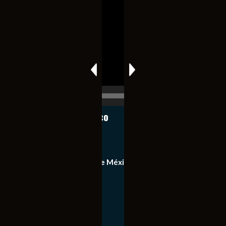
de
vídeo
00:00
00:17
Notiexpress de México
Contacto
Equipo de Notiexpress de México
Política de privacidad