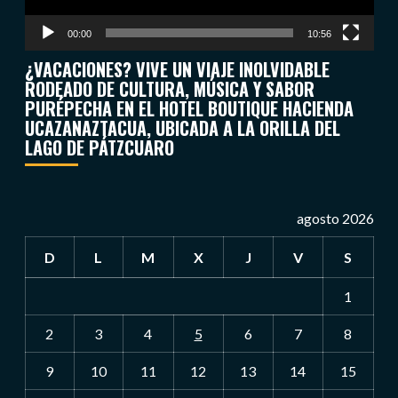
00:00
10:56
¿VACACIONES? VIVE UN VIAJE INOLVIDABLE
RODEADO DE CULTURA, MÚSICA Y SABOR
PURÉPECHA EN EL HOTEL BOUTIQUE HACIENDA
UCAZANAZTACUA, UBICADA A LA ORILLA DEL
LAGO DE PÁTZCUARO
agosto 2026
D
L
M
X
J
V
S
1
2
3
4
5
6
7
8
9
10
11
12
13
14
15