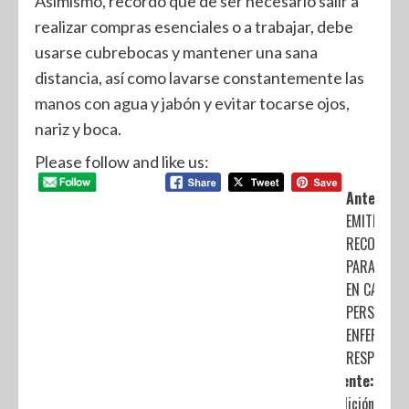
Asimismo, recordó que de ser necesario salir a
realizar compras esenciales o a trabajar, debe
usarse cubrebocas y mantener una sana
distancia, así como lavarse constantemente las
manos con agua y jabón y evitar tocarse ojos,
nariz y boca.
Please follow and like us:
Anterior:
EMITE SAL
RECOMEND
PARA EL C
EN CASA D
PERSONAS
ENFERMED
RESPIRATO
Siguiente:
La edición