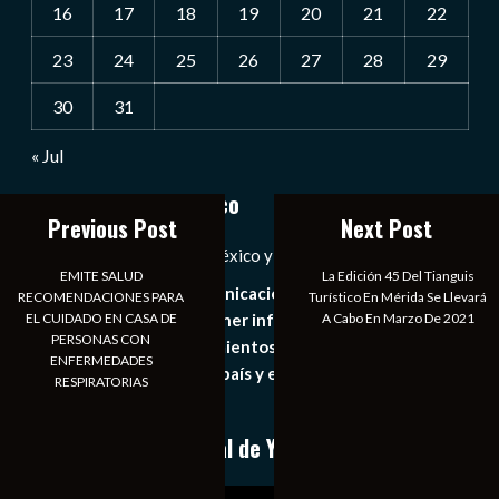
16
17
18
19
20
21
22
23
24
25
26
27
28
29
30
31
« Jul
Notiexpress de México
Previous Post
Next Post
Las Noticias Diarias de México y el Mundo a Tu Alcance
EMITE SALUD
La Edición 45 Del Tianguis
Somos un medio de comunicación digital que tiene como
RECOMENDACIONES PARA
Turístico En Mérida Se Llevará
EL CUIDADO EN CASA DE
A Cabo En Marzo De 2021
principal objetivo mantener informado al publico en
PERSONAS CON
general de los acontecimientos mas recientes e
ENFERMEDADES
importantes de nuestro país y el mundo de forma eficaz,
RESPIRATORIAS
expedita e imparcial.
Conoce nuestro canal de YouTube
Reproductor