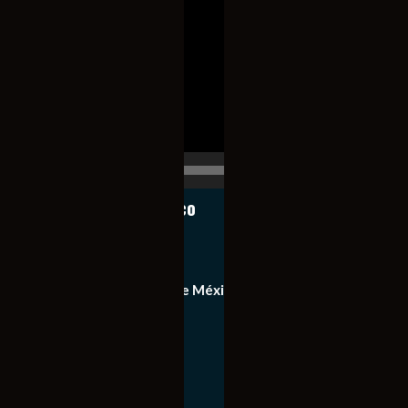
de
vídeo
00:00
00:17
Notiexpress de México
Contacto
Equipo de Notiexpress de México
Política de privacidad