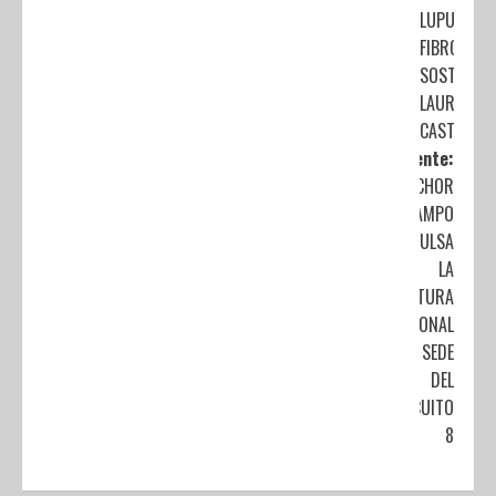
LUPUS O
FIBROMIALG
SOSTIENE
LAURA ITZE
CASTILLO
Siguiente:
MELCHOR
OCAMPO
IMPULSA
LA
CULTURA
REGIONAL
COMO SEDE
DEL
CIRCUITO
8