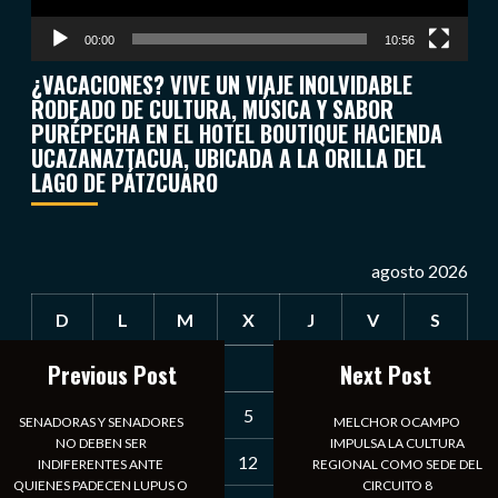
00:00
10:56
¿VACACIONES? VIVE UN VIAJE INOLVIDABLE
RODEADO DE CULTURA, MÚSICA Y SABOR
PURÉPECHA EN EL HOTEL BOUTIQUE HACIENDA
UCAZANAZTACUA, UBICADA A LA ORILLA DEL
LAGO DE PÁTZCUARO
agosto 2026
D
L
M
X
J
V
S
Previous Post
Next Post
1
2
3
4
5
6
7
8
SENADORAS Y SENADORES
MELCHOR OCAMPO
NO DEBEN SER
IMPULSA LA CULTURA
9
10
11
12
13
14
15
INDIFERENTES ANTE
REGIONAL COMO SEDE DEL
QUIENES PADECEN LUPUS O
CIRCUITO 8