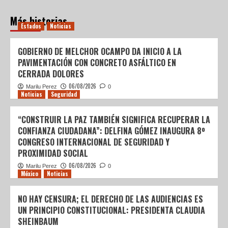
Más historias
Estados
Noticias
GOBIERNO DE MELCHOR OCAMPO DA INICIO A LA
PAVIMENTACIÓN CON CONCRETO ASFÁLTICO EN
CERRADA DOLORES
06/08/2026
Marilu Perez
0
Noticias
Seguridad
“CONSTRUIR LA PAZ TAMBIÉN SIGNIFICA RECUPERAR LA
CONFIANZA CIUDADANA”: DELFINA GÓMEZ INAUGURA 8º
CONGRESO INTERNACIONAL DE SEGURIDAD Y
PROXIMIDAD SOCIAL
06/08/2026
Marilu Perez
0
México
Noticias
NO HAY CENSURA; EL DERECHO DE LAS AUDIENCIAS ES
UN PRINCIPIO CONSTITUCIONAL: PRESIDENTA CLAUDIA
SHEINBAUM