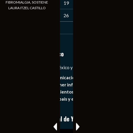
FIBROMIALGIA, SOSTIENE
16
17
18
19
20
21
22
LAURA ITZEL CASTILLO
23
24
25
26
27
28
29
30
31
« Jul
Notiexpress de México
Las Noticias Diarias de México y el Mundo a Tu Alcance
Somos un medio de comunicación digital que tiene como
principal objetivo mantener informado al publico en
general de los acontecimientos mas recientes e
importantes de nuestro país y el mundo de forma eficaz,
expedita e imparcial.
Conoce nuestro canal de YouTube
Reproductor