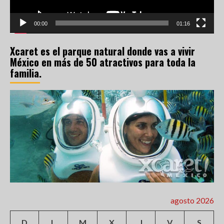
00:00
01:16
Xcaret es el parque natural donde vas a vivir
México en más de 50 atractivos para toda la
familia.
agosto 2026
D
L
M
X
J
V
S