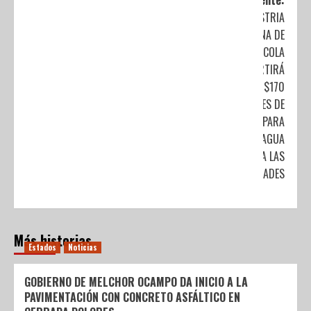
Siguiente:
LA INDUSTRIA
MEXICANA DE
COCA-COLA
INVERTIRÁ
MÁS DE $170
MILLONES DE
PESOS PARA
LLEVAR AGUA
LIMPIA A LAS
COMUNIDADES
Más historias
Estados
Noticias
GOBIERNO DE MELCHOR OCAMPO DA INICIO A LA
PAVIMENTACIÓN CON CONCRETO ASFÁLTICO EN