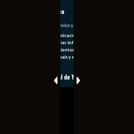
Notiexpress de México
Las Noticias Diarias de México y el Mundo a Tu Alcance
Somos un medio de comunicación digital que tiene como
principal objetivo mantener informado al publico en
general de los acontecimientos mas recientes e
importantes de nuestro país y el mundo de forma eficaz,
expedita e imparcial.
Conoce nuestro canal de YouTube
Reproductor
de
vídeo