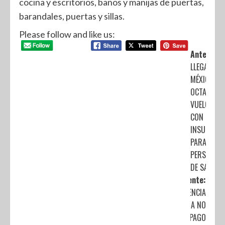
cocina y escritorios, baños y manijas de puertas,
barandales, puertas y sillas.
Please follow and like us:
Anterior:
LLEGA A
MÉXICO
OCTAVO
VUELO
CON
INSUMOS
PARA
PERSONAL
DE SALUD
Siguiente:
EMERGENCIA
SANITARIA NO
EXIME DE PAGO