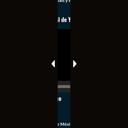
importantes de nuestro país y el mundo de forma eficaz,
expedita e imparcial.
Conoce nuestro canal de YouTube
Reproductor
de
vídeo
00:00
00:17
Notiexpress de México
Contacto
Equipo de Notiexpress de México