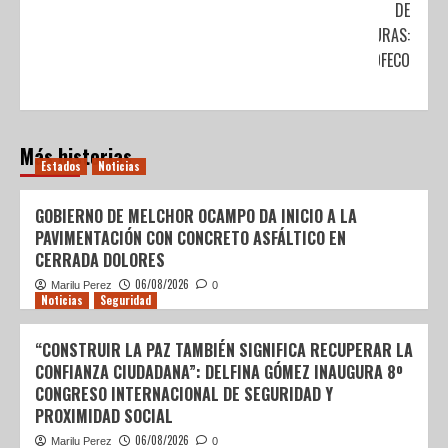
DE
COLEGIATURAS:
SEP Y PROFECO
Más historias
Estados
Noticias
GOBIERNO DE MELCHOR OCAMPO DA INICIO A LA
PAVIMENTACIÓN CON CONCRETO ASFÁLTICO EN
CERRADA DOLORES
06/08/2026
Marilu Perez
0
Noticias
Seguridad
“CONSTRUIR LA PAZ TAMBIÉN SIGNIFICA RECUPERAR LA
CONFIANZA CIUDADANA”: DELFINA GÓMEZ INAUGURA 8º
CONGRESO INTERNACIONAL DE SEGURIDAD Y
PROXIMIDAD SOCIAL
06/08/2026
Marilu Perez
0