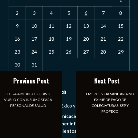
2
3
4
5
6
7
8
9
10
11
12
13
14
15
16
17
18
19
20
21
22
23
24
25
26
27
28
29
30
31
« Jul
Previous Post
Next Post
Notiexpress de México
LLEGA A MÉXICO OCTAVO
EMERGENCIA SANITARIA NO
VUELO CON INSUMOS PARA
EXIME DE PAGO DE
Las Noticias Diarias de México y el Mundo a Tu Alcance
PERSONAL DE SALUD
COLEGIATURAS: SEP Y
PROFECO
Somos un medio de comunicación digital que tiene como
principal objetivo mantener informado al publico en
general de los acontecimientos mas recientes e