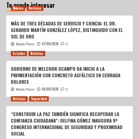
Te puede interesar
México
Noticias
MÁS DE TRES DÉCADAS DE SERVICIO Y CIENCIA: EL DR.
GERARDO MARTÍN GONZÁLEZ LÓPEZ, DISTINGUIDO CON EL
SOL DE ORO
07/08/2026
Marilu Perez
0
Estados
Noticias
GOBIERNO DE MELCHOR OCAMPO DA INICIO A LA
PAVIMENTACIÓN CON CONCRETO ASFÁLTICO EN CERRADA
DOLORES
06/08/2026
Marilu Perez
0
Noticias
Seguridad
“CONSTRUIR LA PAZ TAMBIÉN SIGNIFICA RECUPERAR LA
CONFIANZA CIUDADANA”: DELFINA GÓMEZ INAUGURA 8º
CONGRESO INTERNACIONAL DE SEGURIDAD Y PROXIMIDAD
SOCIAL