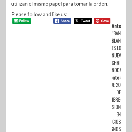
utilizan el mismo papel para tomar la orden.
Please follow and like us:
Anterior:
“BANDERA
BLANCA”
ES LO
NUEVO DE
CHRISTIAN
NODAL
Siguiente:
PARQUE 20
DE
NOVIEMBRE:
INVERSIÓN
EN
ESPACIOS
DIGNOS