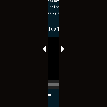
principal objetivo mantener informado al publico en
general de los acontecimientos mas recientes e
importantes de nuestro país y el mundo de forma eficaz,
expedita e imparcial.
Conoce nuestro canal de YouTube
Reproductor
de
vídeo
00:00
00:17
Notiexpress de México
Contacto