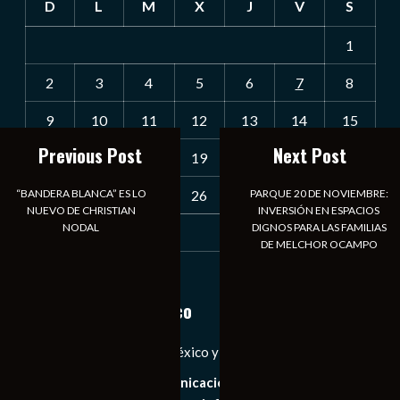
D
L
M
X
J
V
S
1
2
3
4
5
6
7
8
9
10
11
12
13
14
15
Previous Post
Next Post
16
17
18
19
20
21
22
“BANDERA BLANCA” ES LO
PARQUE 20 DE NOVIEMBRE:
23
24
25
26
27
28
29
NUEVO DE CHRISTIAN
INVERSIÓN EN ESPACIOS
NODAL
DIGNOS PARA LAS FAMILIAS
30
31
DE MELCHOR OCAMPO
« Jul
Notiexpress de México
Las Noticias Diarias de México y el Mundo a Tu Alcance
Somos un medio de comunicación digital que tiene como