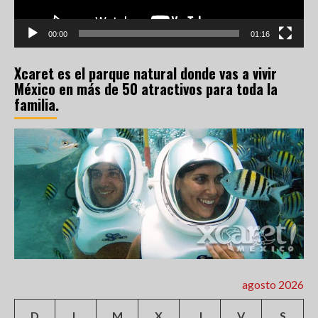
00:00
01:16
Xcaret es el parque natural donde vas a vivir
México en más de 50 atractivos para toda la
familia.
agosto 2026
D
L
M
X
J
V
S