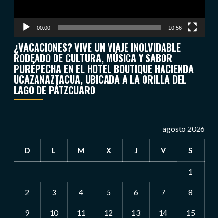
00:00
10:56
¿VACACIONES? VIVE UN VIAJE INOLVIDABLE
RODEADO DE CULTURA, MÚSICA Y SABOR
PURÉPECHA EN EL HOTEL BOUTIQUE HACIENDA
UCAZANAZTACUA, UBICADA A LA ORILLA DEL
LAGO DE PÁTZCUARO
agosto 2026
D
L
M
X
J
V
S
1
2
3
4
5
6
7
8
9
10
11
12
13
14
15