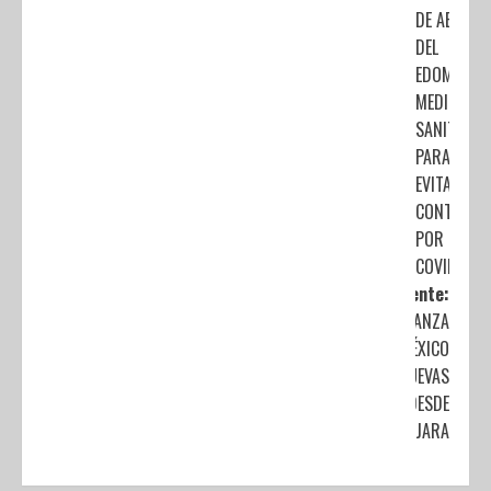
DE ABASTO
DEL
EDOMÉX
MEDIDAS
SANITARIA
PARA
EVITAR
CONTAGIO
POR
COVID-19
Siguiente:
LANZA
AEROMÉXICO
DOS NUEVAS
RUTAS DESDE
GUADALAJARA