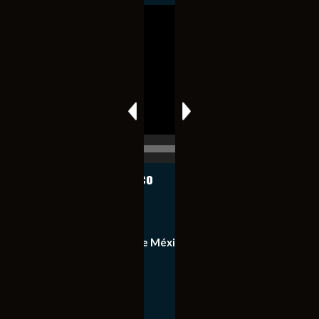
Reproductor
de
vídeo
00:00
00:17
Notiexpress de México
Contacto
Equipo de Notiexpress de México
Política de privacidad