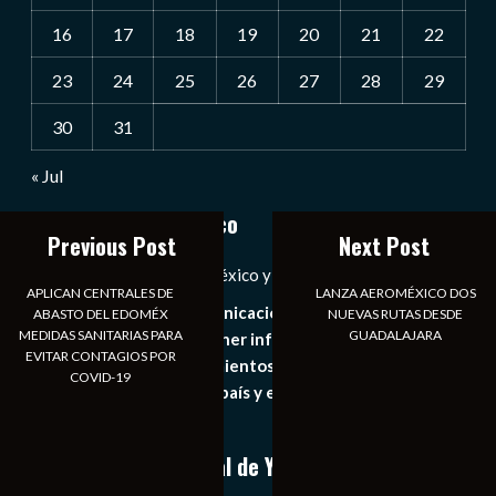
16
17
18
19
20
21
22
23
24
25
26
27
28
29
30
31
« Jul
Notiexpress de México
Previous Post
Next Post
Las Noticias Diarias de México y el Mundo a Tu Alcance
APLICAN CENTRALES DE
LANZA AEROMÉXICO DOS
Somos un medio de comunicación digital que tiene como
ABASTO DEL EDOMÉX
NUEVAS RUTAS DESDE
MEDIDAS SANITARIAS PARA
GUADALAJARA
principal objetivo mantener informado al publico en
EVITAR CONTAGIOS POR
general de los acontecimientos mas recientes e
COVID-19
importantes de nuestro país y el mundo de forma eficaz,
expedita e imparcial.
Conoce nuestro canal de YouTube