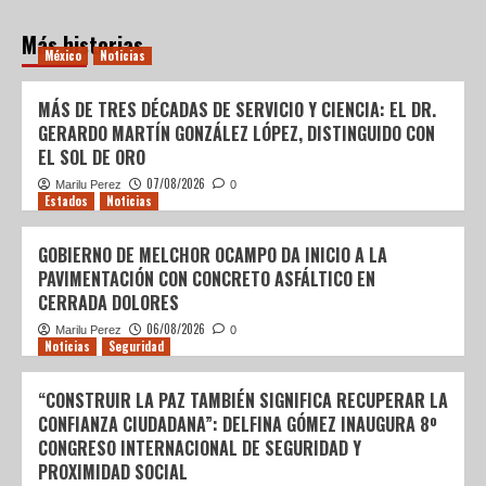
Más historias
México
Noticias
MÁS DE TRES DÉCADAS DE SERVICIO Y CIENCIA: EL DR.
GERARDO MARTÍN GONZÁLEZ LÓPEZ, DISTINGUIDO CON
EL SOL DE ORO
07/08/2026
Marilu Perez
0
Estados
Noticias
GOBIERNO DE MELCHOR OCAMPO DA INICIO A LA
PAVIMENTACIÓN CON CONCRETO ASFÁLTICO EN
CERRADA DOLORES
06/08/2026
Marilu Perez
0
Noticias
Seguridad
“CONSTRUIR LA PAZ TAMBIÉN SIGNIFICA RECUPERAR LA
CONFIANZA CIUDADANA”: DELFINA GÓMEZ INAUGURA 8º
CONGRESO INTERNACIONAL DE SEGURIDAD Y
PROXIMIDAD SOCIAL