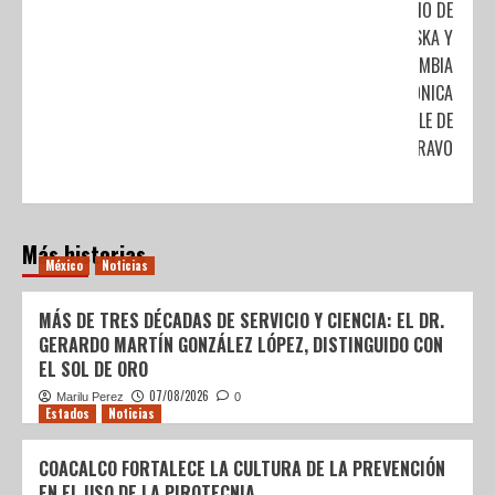
RITMO DE
SKA Y
CUMBIA
ELECTRÓNICA
EN VALLE DE
BRAVO
Más historias
México
Noticias
MÁS DE TRES DÉCADAS DE SERVICIO Y CIENCIA: EL DR.
GERARDO MARTÍN GONZÁLEZ LÓPEZ, DISTINGUIDO CON
EL SOL DE ORO
07/08/2026
Marilu Perez
0
Estados
Noticias
COACALCO FORTALECE LA CULTURA DE LA PREVENCIÓN
EN EL USO DE LA PIROTECNIA