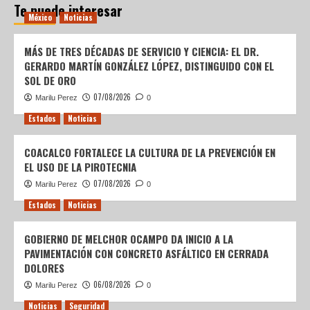
Te puede interesar
México
Noticias
MÁS DE TRES DÉCADAS DE SERVICIO Y CIENCIA: EL DR.
GERARDO MARTÍN GONZÁLEZ LÓPEZ, DISTINGUIDO CON EL
SOL DE ORO
07/08/2026
Marilu Perez
0
Estados
Noticias
COACALCO FORTALECE LA CULTURA DE LA PREVENCIÓN EN
EL USO DE LA PIROTECNIA
07/08/2026
Marilu Perez
0
Estados
Noticias
GOBIERNO DE MELCHOR OCAMPO DA INICIO A LA
PAVIMENTACIÓN CON CONCRETO ASFÁLTICO EN CERRADA
DOLORES
06/08/2026
Marilu Perez
0
Noticias
Seguridad