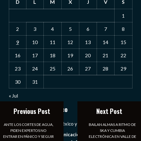
D
L
M
X
J
V
S
1
2
3
4
5
6
7
8
9
10
11
12
13
14
15
16
17
18
19
20
21
22
23
24
25
26
27
28
29
30
31
« Jul
Notiexpress de México
Previous Post
Next Post
Las Noticias Diarias de México y el Mundo a Tu Alcance
ANTE LOS CORTES DE AGUA,
BAILAN ALMAS A RITMO DE
PIDEN EXPERTOS NO
SKA Y CUMBIA
Somos un medio de comunicación digital que tiene como
ENTRAR EN PÁNICO Y SEGUIR
ELECTRÓNICA EN VALLE DE