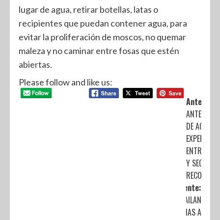
lugar de agua, retirar botellas, latas o
recipientes que puedan contener agua, para
evitar la proliferación de moscos, no quemar
maleza y no caminar entre fosas que estén
abiertas.
Please follow and like us:
Anterior:
ANTE LOS 
DE AGUA, P
EXPERTOS 
ENTRAR EN
Y SEGUIR 
RECOMEND
Siguiente:
BAILAN
ALMAS A