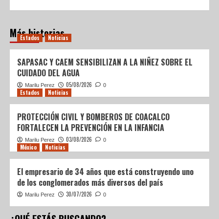
Más historias
Estados
Noticias
SAPASAC Y CAEM SENSIBILIZAN A LA NIÑEZ SOBRE EL
CUIDADO DEL AGUA
05/08/2026
Marilu Perez
0
Estados
Noticias
PROTECCIÓN CIVIL Y BOMBEROS DE COACALCO
FORTALECEN LA PREVENCIÓN EN LA INFANCIA
03/08/2026
Marilu Perez
0
México
Noticias
El empresario de 34 años que está construyendo uno
de los conglomerados más diversos del país
30/07/2026
Marilu Perez
0
¿QUÉ ESTÁS BUSCANDO?