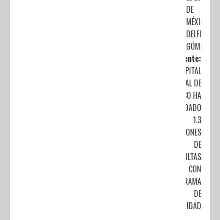
DE
MÉXICO”:
DELFINA
GÓMEZ
Siguiente:
HOSPITAL
GENERAL DE
MÉXICO HA
BRINDADO
1.3
MILLONES
DE
CONSULTAS
CON
PROGRAMA
DE
GRATUIDAD