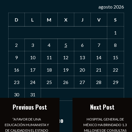
agosto 2026
D
L
M
X
J
V
S
1
2
3
4
5
6
7
8
9
10
11
12
13
14
15
16
17
18
19
20
21
22
23
24
25
26
27
28
29
30
31
Previous Post
Next Post
« Jul
Notiexpress de México
“A FAVOR DE UNA
HOSPITAL GENERAL DE
EDUCACIÓN HUMANISTA Y
MÉXICO HA BRINDADO 1.3
DE CALIDAD EN EL ESTADO
MILLONES DE CONSULTAS