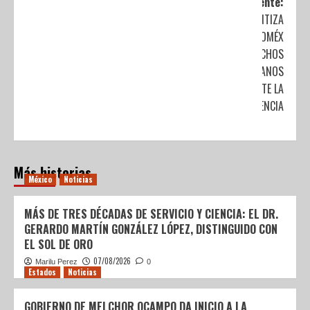
Siguiente:
GARANTIZA
EDOMÉX
DERECHOS
CIUDADANOS
DURANTE LA
CONTINGENCIA
Más historias
México
Noticias
MÁS DE TRES DÉCADAS DE SERVICIO Y CIENCIA: EL DR.
GERARDO MARTÍN GONZÁLEZ LÓPEZ, DISTINGUIDO CON
EL SOL DE ORO
07/08/2026
Marilu Perez
0
Estados
Noticias
GOBIERNO DE MELCHOR OCAMPO DA INICIO A LA