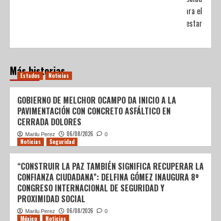
para el
Bienestar
Más historias
Estados
Noticias
GOBIERNO DE MELCHOR OCAMPO DA INICIO A LA
PAVIMENTACIÓN CON CONCRETO ASFÁLTICO EN
CERRADA DOLORES
06/08/2026
Marilu Perez
0
Noticias
Seguridad
“CONSTRUIR LA PAZ TAMBIÉN SIGNIFICA RECUPERAR LA
CONFIANZA CIUDADANA”: DELFINA GÓMEZ INAUGURA 8º
CONGRESO INTERNACIONAL DE SEGURIDAD Y
PROXIMIDAD SOCIAL
06/08/2026
Marilu Perez
0
México
Noticias