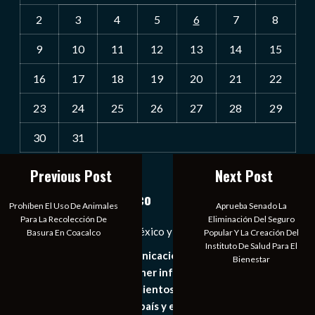
2
3
4
5
6
7
8
9
10
11
12
13
14
15
16
17
18
19
20
21
22
23
24
25
26
27
28
29
30
31
« Jul
Previous Post
Next Post
Notiexpress de México
Prohíben El Uso De Animales
Aprueba Senado La
Para La Recolección De
Eliminación Del Seguro
Las Noticias Diarias de México y el Mundo a Tu Alcance
Basura En Coacalco
Popular Y La Creación Del
Instituto De Salud Para El
Somos un medio de comunicación digital que tiene como
Bienestar
principal objetivo mantener informado al publico en
general de los acontecimientos mas recientes e
importantes de nuestro país y el mundo de forma eficaz,