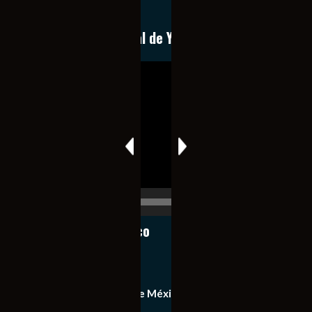
expedita e imparcial.
Conoce nuestro canal de YouTube
Reproductor
de
vídeo
00:00
00:17
Notiexpress de México
Contacto
Equipo de Notiexpress de México