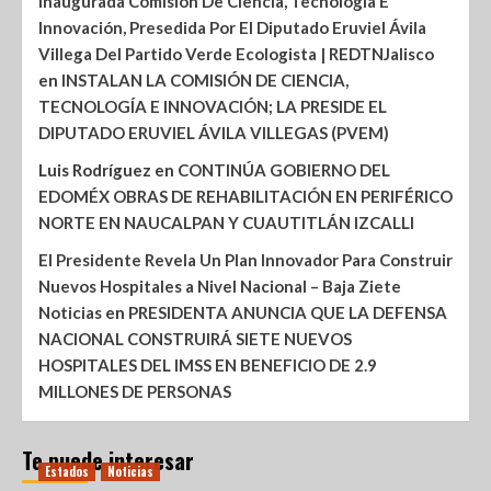
Inaugurada Comisión De Ciencia, Tecnología E
Innovación, Presedida Por El Diputado Eruviel Ávila
Villega Del Partido Verde Ecologista | REDTNJalisco
en
INSTALAN LA COMISIÓN DE CIENCIA,
TECNOLOGÍA E INNOVACIÓN; LA PRESIDE EL
DIPUTADO ERUVIEL ÁVILA VILLEGAS (PVEM)
Luis Rodríguez
en
CONTINÚA GOBIERNO DEL
EDOMÉX OBRAS DE REHABILITACIÓN EN PERIFÉRICO
NORTE EN NAUCALPAN Y CUAUTITLÁN IZCALLI
El Presidente Revela Un Plan Innovador Para Construir
Nuevos Hospitales a Nivel Nacional – Baja Ziete
Noticias
en
PRESIDENTA ANUNCIA QUE LA DEFENSA
NACIONAL CONSTRUIRÁ SIETE NUEVOS
HOSPITALES DEL IMSS EN BENEFICIO DE 2.9
MILLONES DE PERSONAS
Te puede interesar
Estados
Noticias