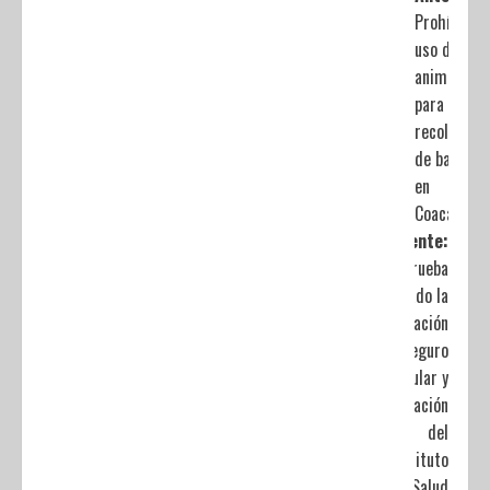
Prohíben el
uso de
animales
para la
recolecció
de basura
en
Coacalco
Siguiente:
Aprueba
Senado la
eliminación
del Seguro
Popular y
la creación
del
Instituto
de Salud