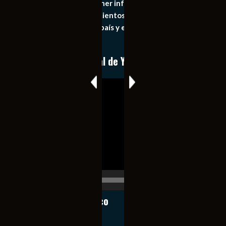
principal objetivo mantener informado al publico en
general de los acontecimientos mas recientes e
importantes de nuestro país y el mundo de forma eficaz,
expedita e imparcial.
Conoce nuestro canal de YouTube
Reproductor
de
vídeo
00:00
00:17
Notiexpress de México
Contacto