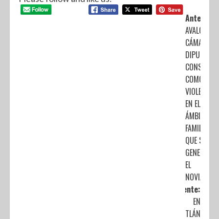
Anterior:
AVALÓ LA
CÁMARA D
DIPUTADO
CONSIDER
COMO
VIOLENCIA
EN EL
ÁMBITO
FAMILIAR L
QUE SE
GENERE EN
EL
NOVIAZGO
Siguiente:
EN
CUAUTITLÁN