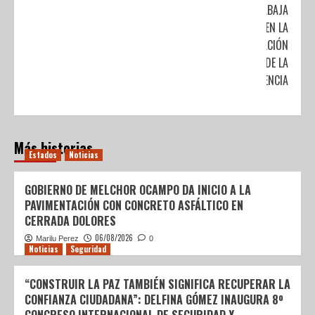
SE TRABAJA
EN LA
ERRADICACIÓN
DE LA
VIOLENCIA
Más historias
Estados
Noticias
GOBIERNO DE MELCHOR OCAMPO DA INICIO A LA
PAVIMENTACIÓN CON CONCRETO ASFÁLTICO EN
CERRADA DOLORES
06/08/2026
Marilu Perez
0
Noticias
Seguridad
“CONSTRUIR LA PAZ TAMBIÉN SIGNIFICA RECUPERAR LA
CONFIANZA CIUDADANA”: DELFINA GÓMEZ INAUGURA 8º