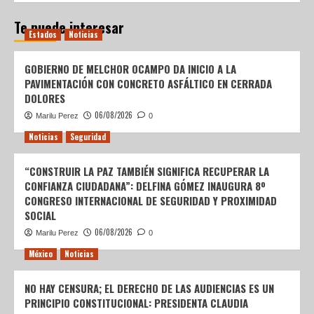
Te puede interesar
Estados
Noticias
GOBIERNO DE MELCHOR OCAMPO DA INICIO A LA
PAVIMENTACIÓN CON CONCRETO ASFÁLTICO EN CERRADA
DOLORES
06/08/2026
Marilu Perez
0
Noticias
Seguridad
“CONSTRUIR LA PAZ TAMBIÉN SIGNIFICA RECUPERAR LA
CONFIANZA CIUDADANA”: DELFINA GÓMEZ INAUGURA 8º
CONGRESO INTERNACIONAL DE SEGURIDAD Y PROXIMIDAD
SOCIAL
06/08/2026
Marilu Perez
0
México
Noticias
NO HAY CENSURA; EL DERECHO DE LAS AUDIENCIAS ES UN
PRINCIPIO CONSTITUCIONAL: PRESIDENTA CLAUDIA