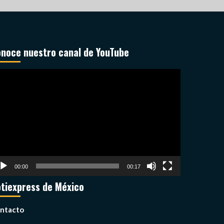
noce nuestro canal de YouTube
productor
deo
00:00
00:17
tiexpress de México
ntacto