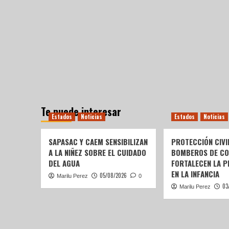
Te puede interesar
Estados
Noticias
Estados
Noticias
SAPASAC Y CAEM SENSIBILIZAN
PROTECCIÓN CIVI
A LA NIÑEZ SOBRE EL CUIDADO
BOMBEROS DE C
DEL AGUA
FORTALECEN LA P
EN LA INFANCIA
05/08/2026
Marilu Perez
0
03
Marilu Perez