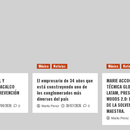
México
Noticias
México
Noti
L Y
El empresario de 34 años que
MARIE ACCOG
OACALCO
está construyendo uno de
TÉCNICA GL
REVENCIÓN
los conglomerados más
LATAM, PRE
diversos del país
WOODS 2.0:
DE LA SOLVEN
/08/2026
30/07/2026
0
Marilu Perez
0
MAESTRA.
Marilu Perez