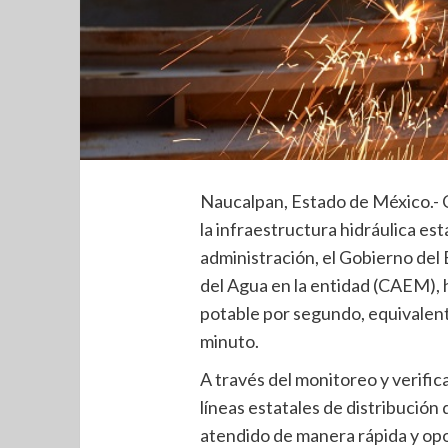
Naucalpan, Estado de México.- C
la infraestructura hidráulica esta
administración, el Gobierno del 
del Agua en la entidad (CAEM), h
potable por segundo, equivalente
minuto.
A través del monitoreo y verific
líneas estatales de distribució
atendido de manera rápida y opo