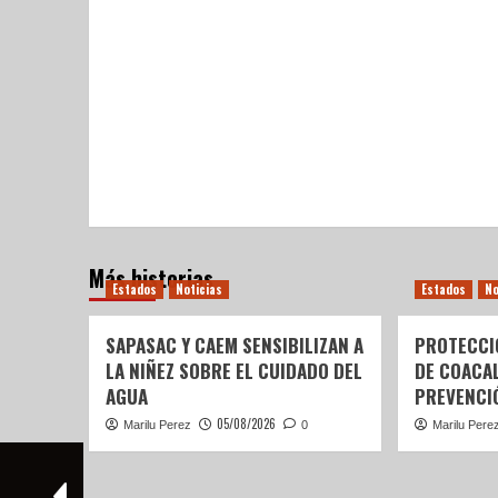
Más historias
Estados
Noticias
Estados
No
SAPASAC Y CAEM SENSIBILIZAN A
PROTECCI
LA NIÑEZ SOBRE EL CUIDADO DEL
DE COACA
AGUA
PREVENCIÓ
05/08/2026
Marilu Perez
0
Marilu Pere