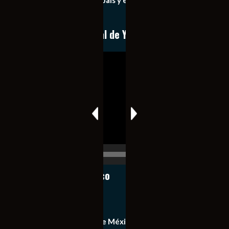
importantes de nuestro país y el mundo de forma eficaz,
expedita e imparcial.
Conoce nuestro canal de YouTube
Reproductor
de
vídeo
00:00
00:17
Notiexpress de México
Contacto
Equipo de Notiexpress de México