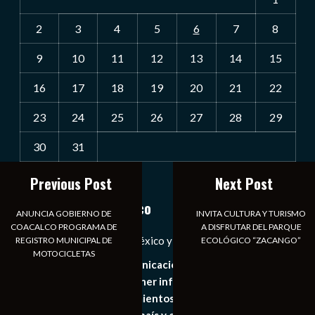
2
3
4
5
6
7
8
9
10
11
12
13
14
15
16
17
18
19
20
21
22
23
24
25
26
27
28
29
30
31
« Jul
Previous Post
Next Post
Notiexpress de México
ANUNCIA GOBIERNO DE
INVITA CULTURA Y TURISMO
COACALCO PROGRAMA DE
A DISFRUTAR DEL PARQUE
Las Noticias Diarias de México y el Mundo a Tu Alcance
REGISTRO MUNICIPAL DE
ECOLÓGICO “ZACANGO”
MOTOCICLETAS
Somos un medio de comunicación digital que tiene como
principal objetivo mantener informado al publico en
general de los acontecimientos mas recientes e