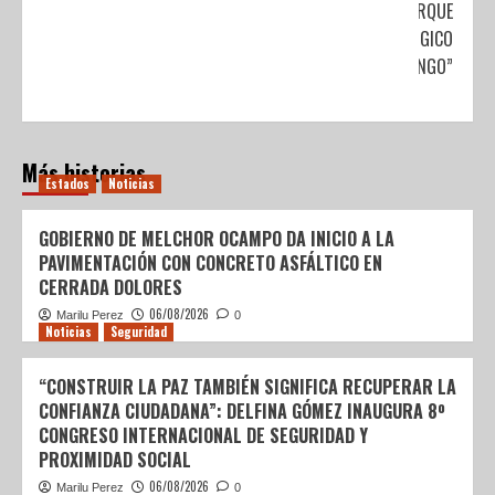
PARQUE
ECOLÓGICO
“ZACANGO”
Más historias
Estados
Noticias
GOBIERNO DE MELCHOR OCAMPO DA INICIO A LA
PAVIMENTACIÓN CON CONCRETO ASFÁLTICO EN
CERRADA DOLORES
06/08/2026
Marilu Perez
0
Noticias
Seguridad
“CONSTRUIR LA PAZ TAMBIÉN SIGNIFICA RECUPERAR LA
CONFIANZA CIUDADANA”: DELFINA GÓMEZ INAUGURA 8º
CONGRESO INTERNACIONAL DE SEGURIDAD Y
PROXIMIDAD SOCIAL
06/08/2026
Marilu Perez
0