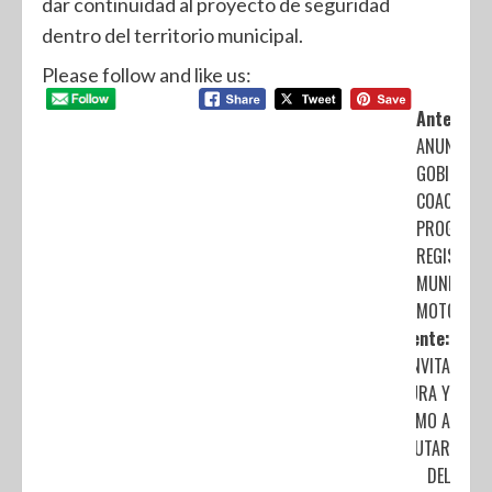
dar continuidad al proyecto de seguridad
dentro del territorio municipal.
Please follow and like us:
Anterior:
ANUNCIA
GOBIERNO 
COACALCO
PROGRAMA
REGISTRO
MUNICIPAL
MOTOCICLE
Siguiente:
INVITA
CULTURA Y
TURISMO A
DISFRUTAR
DEL