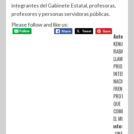
integrantes del Gabinete Estatal, profesoras,
profesores y personas servidoras públicas.
Please follow and like us:
Anterior:
KENIA LÓPE
RABADÁN
LLAMÓ A
PRIORIZAR
INTERÉS
NACIONAL
FRENTE A L
PROTESTA
QUE
COMPROME
EL MUNDIA
Siguiente:
INICIA UNA