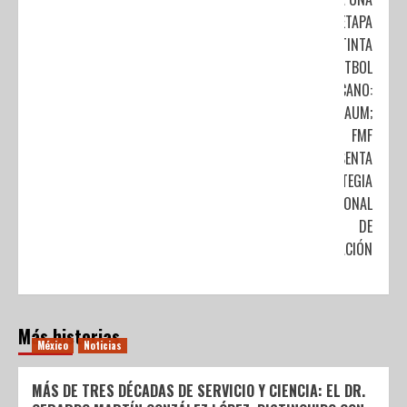
ETAPA
DISTINTA
DEL FUTBOL
MEXICANO:
SHEINBAUM;
FMF
PRESENTA
ESTRATEGIA
NACIONAL
DE
FORMACIÓN
Más historias
México
Noticias
MÁS DE TRES DÉCADAS DE SERVICIO Y CIENCIA: EL DR.