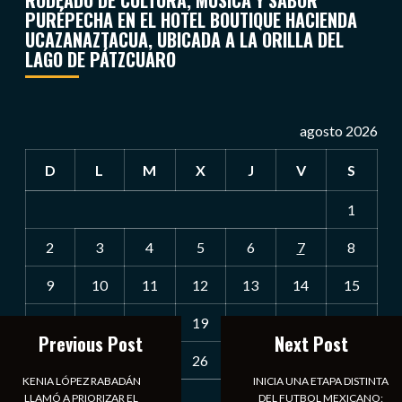
RODEADO DE CULTURA, MÚSICA Y SABOR
PURÉPECHA EN EL HOTEL BOUTIQUE HACIENDA
UCAZANAZTACUA, UBICADA A LA ORILLA DEL
LAGO DE PÁTZCUARO
agosto 2026
D
L
M
X
J
V
S
1
2
3
4
5
6
7
8
9
10
11
12
13
14
15
16
17
18
19
20
21
22
Previous Post
Next Post
23
24
25
26
27
28
29
KENIA LÓPEZ RABADÁN
INICIA UNA ETAPA DISTINTA
30
31
LLAMÓ A PRIORIZAR EL
DEL FUTBOL MEXICANO: