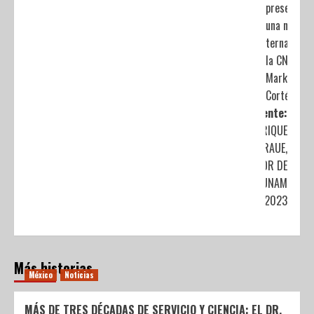
presentar
una nueva
terna para
la CNDH:
Marko
Cortés
Siguiente:
ENRIQUE
GRAUE,
RECTOR DE
LA UNAM
2019-2023
Más historias
México
Noticias
MÁS DE TRES DÉCADAS DE SERVICIO Y CIENCIA: EL DR.