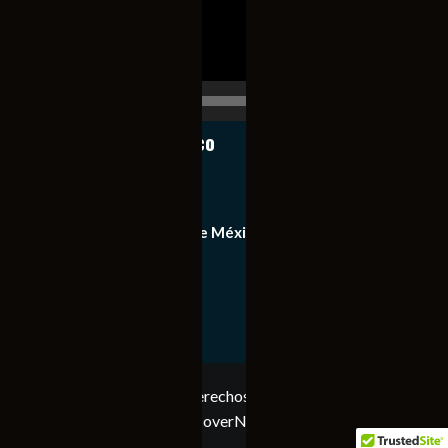
00:00
00:17
Notiexpress de México
Contacto
Equipo de Notiexpress de México
Política de privacidad
Copyright © Todos los derechos reservados. Notiexpress
de México 2023
|
CoverNews
por AF themes.