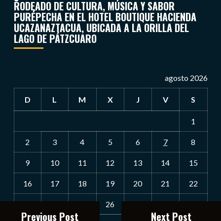
RODEADO DE CULTURA, MÚSICA Y SABOR
PURÉPECHA EN EL HOTEL BOUTIQUE HACIENDA
UCAZANAZTACUA, UBICADA A LA ORILLA DEL
LAGO DE PÁTZCUARO
agosto 2026
D
L
M
X
J
V
S
1
2
3
4
5
6
7
8
9
10
11
12
13
14
15
16
17
18
19
20
21
22
23
24
25
26
27
28
29
Previous Post
Next Post