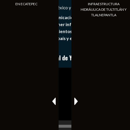
EN ECATEPEC
INFRAESTRUCTURA
Las Noticias Diarias de México y el Mundo a Tu Alcance
HIDRÁULICA DE TULTITLÁN Y
TLALNEPANTLA
Somos un medio de comunicación digital que tiene como
principal objetivo mantener informado al publico en
general de los acontecimientos mas recientes e
importantes de nuestro país y el mundo de forma eficaz,
expedita e imparcial.
Conoce nuestro canal de YouTube
Reproductor
de
vídeo
00:00
00:17