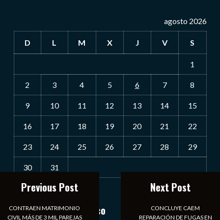
agosto 2026
D
L
M
X
J
V
S
1
2
3
4
5
6
7
8
9
10
11
12
13
14
15
16
17
18
19
20
21
22
23
24
25
26
27
28
29
30
31
Previous Post
Next Post
« Jul
Notiexpress de México
CONTRAEN MATRIMONIO
CONCLUYE CAEM
CIVIL MÁS DE 3 MIL PAREJAS
REPARACIÓN DE FUGAS EN