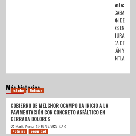
Siguiente:
CONCLUYE CAEM
REPARACIÓN DE
FUGAS EN
INFRAESTRUCTURA
HIDRÁULICA DE
TULTITLÁN Y
TLALNEPANTLA
Más historias
Estados
Noticias
GOBIERNO DE MELCHOR OCAMPO DA INICIO A LA
PAVIMENTACIÓN CON CONCRETO ASFÁLTICO EN
CERRADA DOLORES
06/08/2026
Marilu Perez
0
Noticias
Seguridad