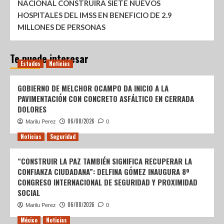
NACIONAL CONSTRUIRÁ SIETE NUEVOS
HOSPITALES DEL IMSS EN BENEFICIO DE 2.9
MILLONES DE PERSONAS
Te puede interesar
Estados
Noticias
GOBIERNO DE MELCHOR OCAMPO DA INICIO A LA
PAVIMENTACIÓN CON CONCRETO ASFÁLTICO EN CERRADA
DOLORES
06/08/2026
Marilu Perez
0
Noticias
Seguridad
“CONSTRUIR LA PAZ TAMBIÉN SIGNIFICA RECUPERAR LA
CONFIANZA CIUDADANA”: DELFINA GÓMEZ INAUGURA 8º
CONGRESO INTERNACIONAL DE SEGURIDAD Y PROXIMIDAD
SOCIAL
06/08/2026
Marilu Perez
0
México
Noticias