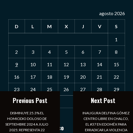
agosto 2026
D
L
M
X
J
V
S
1
2
3
4
5
6
7
8
9
10
11
12
13
14
15
16
17
18
19
20
21
22
23
24
25
26
27
28
29
Previous Post
Next Post
30
31
DISMINUYE 25.3% EL
INAUGURA DELFINA GÓMEZ
« Jul
HOMICIDIO DOLOSO DE
CENTRO LIBRE EN CHALCO,
SEPTIEMBRE 2024 A JULIO
EL #37 EN EDOMÉX PARA
Notiexpress de México
2025; REPRESENTA 22
ERRADICAR LA VIOLENCIA