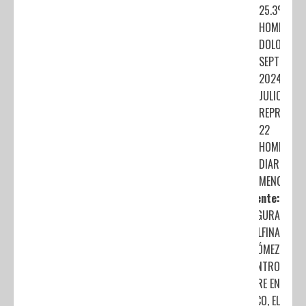
25.3% EL
HOMICIDIO
DOLOSO DE
SEPTIEMBR
2024 A
JULIO 2025
REPRESENT
22
HOMICIDIO
DIARIOS
MENOS
Siguiente:
INAUGURA
DELFINA
GÓMEZ
CENTRO
LIBRE EN
CHALCO, EL