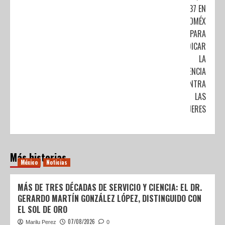
#37 EN
EDOMÉX
PARA
ERRADICAR
LA
VIOLENCIA
CONTRA
LAS
MUJERES
Más historias
México
Noticias
MÁS DE TRES DÉCADAS DE SERVICIO Y CIENCIA: EL DR.
GERARDO MARTÍN GONZÁLEZ LÓPEZ, DISTINGUIDO CON
EL SOL DE ORO
07/08/2026
Marilu Perez
0