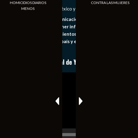
HOMICIDIOS DIARIOS
CONTRA LAS MUJERES
Las Noticias Diarias de México y el Mundo a Tu Alcance
MENOS
Somos un medio de comunicación digital que tiene como
principal objetivo mantener informado al publico en
general de los acontecimientos mas recientes e
importantes de nuestro país y el mundo de forma eficaz,
expedita e imparcial.
Conoce nuestro canal de YouTube
Reproductor
de
vídeo
00:00
00:17