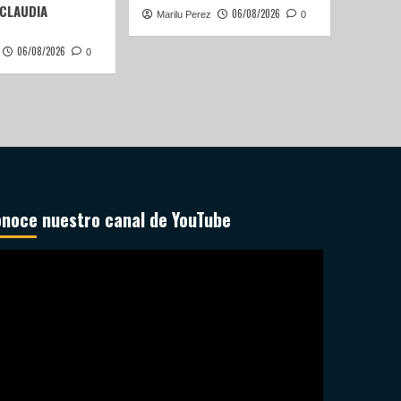
 CLAUDIA
06/08/2026
Marilu Perez
0
06/08/2026
0
noce nuestro canal de YouTube
productor
deo