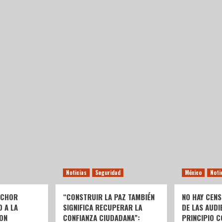
Noticias
Seguridad
México
Noti
LCHOR
“CONSTRUIR LA PAZ TAMBIÉN
NO HAY CENS
O A LA
SIGNIFICA RECUPERAR LA
DE LAS AUDI
ON
CONFIANZA CIUDADANA”:
PRINCIPIO C