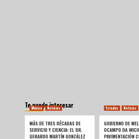
Te puede interesar
México
Noticias
Estados
Noticias
MÁS DE TRES DÉCADAS DE
GOBIERNO DE ME
SERVICIO Y CIENCIA: EL DR.
OCAMPO DA INICI
GERARDO MARTÍN GONZÁLEZ
PAVIMENTACIÓN C