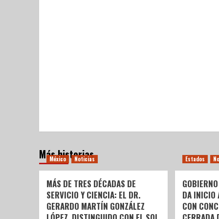
Más historias
México
Noticias
Estados
No
MÁS DE TRES DÉCADAS DE
GOBIERNO
SERVICIO Y CIENCIA: EL DR.
DA INICIO
GERARDO MARTÍN GONZÁLEZ
CON CONC
LÓPEZ, DISTINGUIDO CON EL SOL
CERRADA 