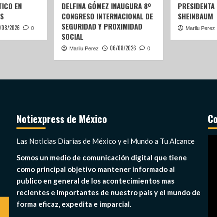
ICO EN
DELFINA GÓMEZ INAUGURA 8º
PRESIDENTA
S
CONGRESO INTERNACIONAL DE
SHEINBAUM
SEGURIDAD Y PROXIMIDAD
/08/2026
0
Marilu Perez
SOCIAL
06/08/2026
Marilu Perez
0
Notiexpress de México
Co
Re
Las Noticias Diarias de México y el Mundo a Tu Alcance
de
Somos un medio de comunicación digital que tiene
ví
como principal objetivo mantener informado al
publico en general de los acontecimientos mas
recientes e importantes de nuestro país y el mundo de
forma eficaz, expedita e imparcial.