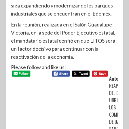
siga expandiendo y modernizando los parques
industriales que se encuentran en el Edoméx.
En la reunión, realizada en el Salón Guadalupe
Victoria, en la sede del Poder Ejecutivo estatal,
el mandatario estatal confió en que LITOS será
un factor decisivo para continuar con la
reactivación de la economía.
Please follow and like us:
Anterior:
REAPERTU
DEL DIF Y D
UBRIS SON
LOS
COMPROMI
DE DAVID