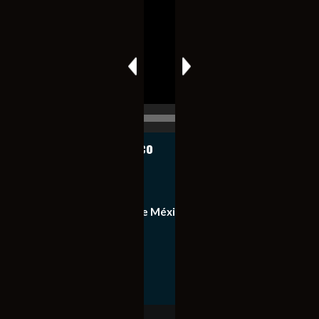
de
vídeo
00:00
00:17
Notiexpress de México
Contacto
Equipo de Notiexpress de México
Política de privacidad