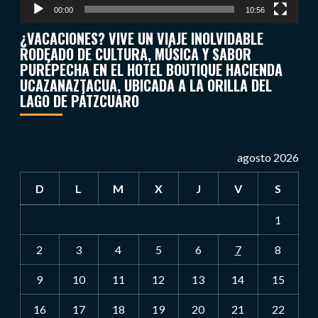
00:00
10:56
¿VACACIONES? VIVE UN VIAJE INOLVIDABLE
RODEADO DE CULTURA, MÚSICA Y SABOR
PURÉPECHA EN EL HOTEL BOUTIQUE HACIENDA
UCAZANAZTACUA, UBICADA A LA ORILLA DEL
LAGO DE PÁTZCUARO
agosto 2026
D
L
M
X
J
V
S
1
2
3
4
5
6
7
8
9
10
11
12
13
14
15
16
17
18
19
20
21
22