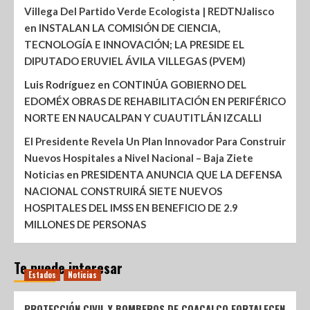
Villega Del Partido Verde Ecologista | REDTNJalisco
en
INSTALAN LA COMISIÓN DE CIENCIA,
TECNOLOGÍA E INNOVACIÓN; LA PRESIDE EL
DIPUTADO ERUVIEL ÁVILA VILLEGAS (PVEM)
Luis Rodríguez
en
CONTINÚA GOBIERNO DEL
EDOMÉX OBRAS DE REHABILITACIÓN EN PERIFÉRICO
NORTE EN NAUCALPAN Y CUAUTITLÁN IZCALLI
El Presidente Revela Un Plan Innovador Para Construir
Nuevos Hospitales a Nivel Nacional – Baja Ziete
Noticias
en
PRESIDENTA ANUNCIA QUE LA DEFENSA
NACIONAL CONSTRUIRÁ SIETE NUEVOS
HOSPITALES DEL IMSS EN BENEFICIO DE 2.9
MILLONES DE PERSONAS
Te puede interesar
Estados
Noticias
PROTECCIÓN CIVIL Y BOMBEROS DE COACALCO FORTALECEN