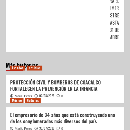
PARA EL
PRIMER
SEMESTRE
SERÁ HASTA
EL 31 DE
DICIEMBRE
Más historias
Estados
Noticias
PROTECCIÓN CIVIL Y BOMBEROS DE COACALCO
FORTALECEN LA PREVENCIÓN EN LA INFANCIA
03/08/2026
Marilu Perez
0
México
Noticias
El empresario de 34 años que está construyendo uno
de los conglomerados más diversos del país
30/07/2026
Marilu Perez
0