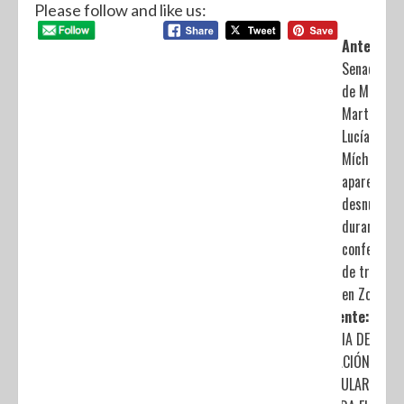
Please follow and like us:
Anterior:
Senadora
de Morena
Martha
Lucía
Mícher
aparece
desnuda
durante
conferenci
de trabajo
en Zoom
Siguiente:
VIGENCIA DE
VERIFICACIÓN
VEHICULAR