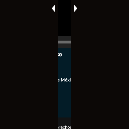
vídeo
00:00
00:17
Notiexpress de México
Contacto
Equipo de Notiexpress de México
Política de privacidad
Copyright © Todos los derechos reservados. Notiexpress