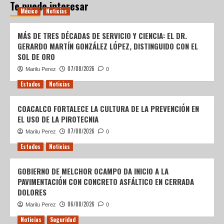
Te puede interesar
México
Noticias
MÁS DE TRES DÉCADAS DE SERVICIO Y CIENCIA: EL DR.
GERARDO MARTÍN GONZÁLEZ LÓPEZ, DISTINGUIDO CON EL
SOL DE ORO
07/08/2026
Marilu Perez
0
Estados
Noticias
COACALCO FORTALECE LA CULTURA DE LA PREVENCIÓN EN
EL USO DE LA PIROTECNIA
07/08/2026
Marilu Perez
0
Estados
Noticias
GOBIERNO DE MELCHOR OCAMPO DA INICIO A LA
PAVIMENTACIÓN CON CONCRETO ASFÁLTICO EN CERRADA
DOLORES
06/08/2026
Marilu Perez
0
Noticias
Seguridad