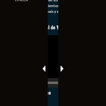
principal objetivo mantener informado al publico en
ESTRELLA
general de los acontecimientos mas recientes e
importantes de nuestro país y el mundo de forma eficaz,
expedita e imparcial.
Conoce nuestro canal de YouTube
Reproductor
de
vídeo
00:00
00:17
Notiexpress de México
Contacto