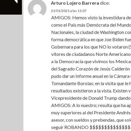
Arturo Lojero Barrera
dice:
21/01/2021 a las 11:07
AMIGOS: Hemos visto la investidura de 
como el País más Demócrata del Mundo; 
Nacionales, la ciudad de Washington conv
forma democrática en que Joe Biden fu
Gobernara para los que NO lo votaron {5
vítores de ciudadanos Norte Americanos
a la Democracia que vivimos los Mexica
del Sagrado Corazón de Jesús Calderón 
pudo dar un Informe anual en la Cámara d
Tomandante Borolas; en la visita que le 
resultados existieron a la vista. Existen
Vicepresidente de Donald Trump dando p
AMIGOS: A lo nuestro; resulta que ha ap
muy superiores al del Presidente Andrés
asesor, con sueldos y prebendas, que 
seguir ROBANDO $$$$$$$$$$$$$$$de