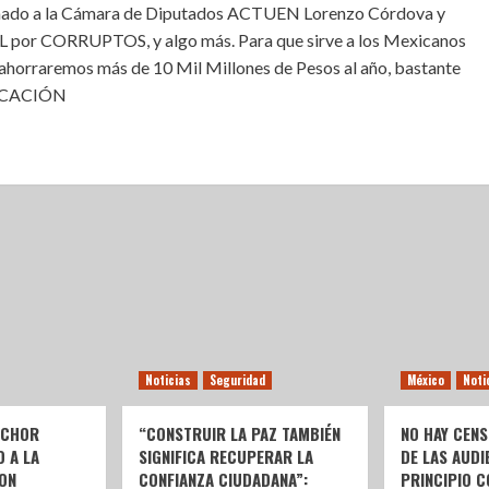
Senado a la Cámara de Diputados ACTUEN Lorenzo Córdova y
 por CORRUPTOS, y algo más. Para que sirve a los Mexicanos
horraremos más de 10 Mil Millones de Pesos al año, bastante
DUCACIÓN
Noticias
Seguridad
México
Noti
LCHOR
“CONSTRUIR LA PAZ TAMBIÉN
NO HAY CENS
O A LA
SIGNIFICA RECUPERAR LA
DE LAS AUDI
ON
CONFIANZA CIUDADANA”:
PRINCIPIO C