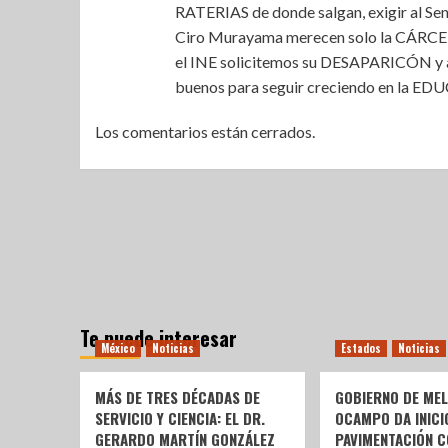
RATERIAS de donde salgan, exigir al 
Ciro Murayama merecen solo la CÁRCEL
el INE solicitemos su DESAPARICÓN y a
buenos para seguir creciendo en la E
Los comentarios están cerrados.
Te puede interesar
México
Noticias
Estados
Noticias
MÁS DE TRES DÉCADAS DE
GOBIERNO DE ME
SERVICIO Y CIENCIA: EL DR.
OCAMPO DA INICI
GERARDO MARTÍN GONZÁLEZ
PAVIMENTACIÓN C