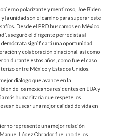
obierno polarizante y mentiroso, Joe Biden
y la unidad son el camino para superar este
desafíos. Desde el PRD buscamos en México
d”, aseguró el dirigente perredista al
do demócrata significará una oportunidad
eración y colaboración binacional, así como
eron durante estos años, como fue el caso
nterizo entre México y Estados Unidos.
 mejor diálogo que avance en la
 bien de los mexicanos residentes en EUA y
ria más humanitaria que respete los
sean buscar una mejor calidad de vida en
ierno represente una mejor relación
s Manuel López Obrador fue uno de los