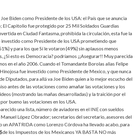
Joe Biden como Presidente de los USA: el País que se anuncia
El Capitolio fue protegido por 25 Mil Soldados Guardias
ertida en Ciudad Fantasma, prohibida la circulación, esta fue la
e investido como Presidente de los USA prometiendo que
1%} y para los que Sí le votaron {49%} sin aplausos menos
, ¿Si esto es Democracia? podríamos ¡¡Asegurar!! Muy parecida
nos en el año 2006. Cuando el Tomandante Borolas alias Felipe
Hinojosa fue investido como Presidente de Mexico, y que nunca
e Diputados, para allá va Joe Biden quien a lo mejor escucho del
hiso antes de las votaciones como amañar las votaciones y los
 videos (mostrando las mañas desarrolladas) y la traición por el
or bueno las votaciones en los USA.
arecido una lista, número de aviadores en el INE con sueldos
 Manuel López Obrador; secretarios del secretario, asesores del
solo un APATRIDA como Lorenzo Córdova ha llevado acabo, para
 los Impuestos de los Mexicanos YA BASTA NO más