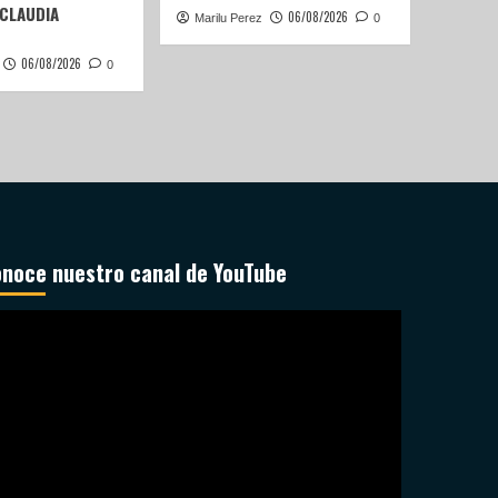
 CLAUDIA
06/08/2026
Marilu Perez
0
06/08/2026
0
noce nuestro canal de YouTube
productor
deo