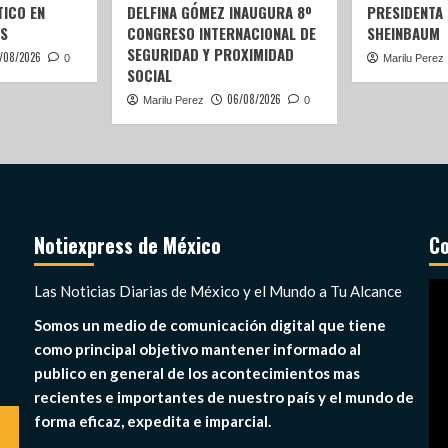
ICO EN
DELFINA GÓMEZ INAUGURA 8º
PRESIDENTA
S
CONGRESO INTERNACIONAL DE
SHEINBAUM
SEGURIDAD Y PROXIMIDAD
/08/2026
0
Marilu Perez
SOCIAL
06/08/2026
Marilu Perez
0
Notiexpress de México
Co
Re
Las Noticias Diarias de México y el Mundo a Tu Alcance
de
Somos un medio de comunicación digital que tiene
ví
como principal objetivo mantener informado al
publico en general de los acontecimientos mas
recientes e importantes de nuestro país y el mundo de
forma eficaz, expedita e imparcial.